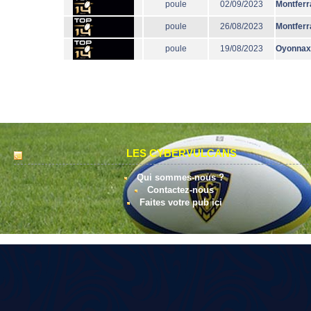
poule
02/09/2023
Montferr
poule
26/08/2023
Montferr
poule
19/08/2023
Oyonnax
LES CYBERVULCANS
Qui sommes-nous ?
Contactez-nous
Faites votre pub ici