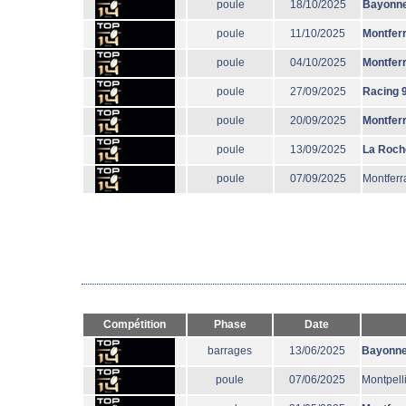
poule
18/10/2025
Bayonn
poule
11/10/2025
Montfer
poule
04/10/2025
Montfer
poule
27/09/2025
Racing 
poule
20/09/2025
Montfer
poule
13/09/2025
La Roch
poule
07/09/2025
Montferr
Compétition
Phase
Date
barrages
13/06/2025
Bayonn
poule
07/06/2025
Montpell