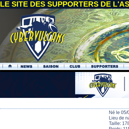
LE SITE DES SUPPORTERS DE L'
.
Né le 05/
Lieu de n
Taille: 17
Poids: 11