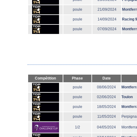
poule
21/09/2024
Montfer
poule
14/09/2024
Racing 
poule
07/09/2024
Montfer
Compétition
Phase
Date
poule
08/06/2024
Montferr
poule
02/06/2024
Toulon
poule
18/05/2024
Montferr
poule
11/05/2024
Perpigna
1/2
04/05/2024
Montferr