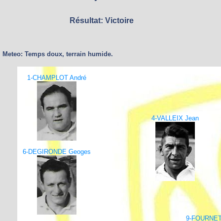
Résultat: Victoire
Meteo: Temps doux, terrain humide.
1-CHAMPLOT André
4-VALLEIX Jean
6-DEGIRONDE Geoges
9-FOURNET