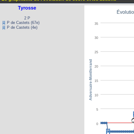
Tyrosse
Évolutio
2 P
P de Castets (67e)
35
P de Castets (4e)
30
25
Adversaire-Montferrand
20
15
10
5
0