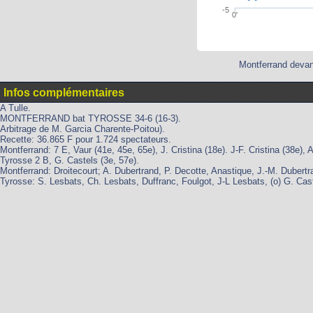
-5
0'
Montferrand devan
Infos complémentaires
A Tulle.
MONTFERRAND bat TYROSSE 34-6 (16-3).
Arbitrage de M. Garcia Charente-Poitou).
Recette: 36.865 F pour 1.724 spectateurs.
Montferrand: 7 E, Vaur (41e, 45e, 65e), J. Cristina (18e). J-F. Cristina (38e),
Tyrosse 2 B, G. Castels (3e, 57e).
Montferrand: Droitecourt; A. Dubertrand, P. Decotte, Anastique, J.-M. Dubertr
Tyrosse: S. Lesbats, Ch. Lesbats, Duffranc, Foulgot, J-L Lesbats, (o) G. Cas