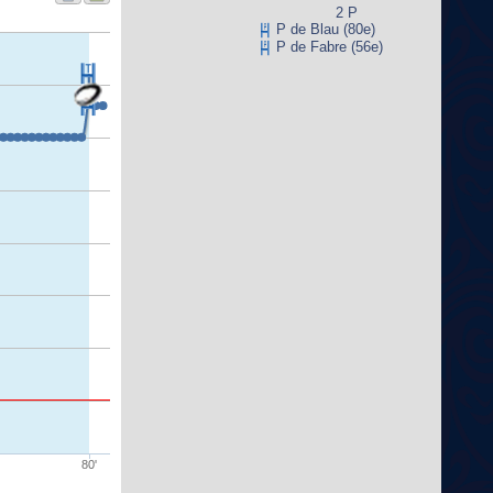
2 P
P de Blau (80e)
P de Fabre (56e)
80'