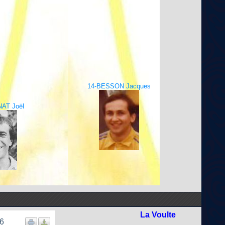
14-BESSON Jacques
AT Joël
La Voulte
 6