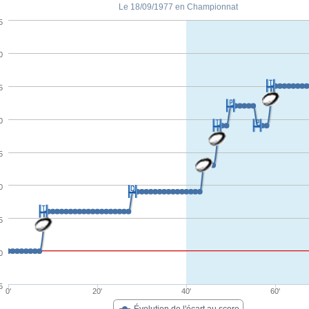
Le 18/09/1977 en Championnat
5
0
5
0
5
0
5
0
5
0'
20'
40'
60'
Évolution de l'écart au score