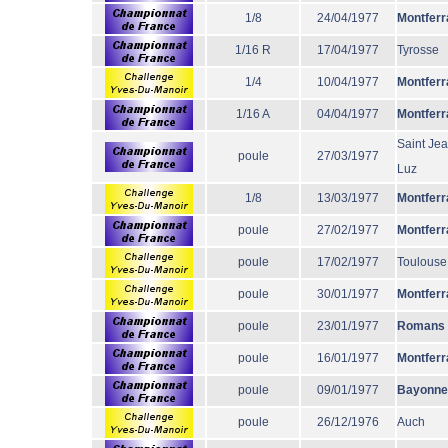
1/8
24/04/1977
Montferr
1/16 R
17/04/1977
Tyrosse
1/4
10/04/1977
Montferr
1/16 A
04/04/1977
Montferr
Saint Je
poule
27/03/1977
Luz
1/8
13/03/1977
Montferr
poule
27/02/1977
Montferr
poule
17/02/1977
Toulouse
poule
30/01/1977
Montferr
poule
23/01/1977
Romans
poule
16/01/1977
Montferr
poule
09/01/1977
Bayonne
poule
26/12/1976
Auch