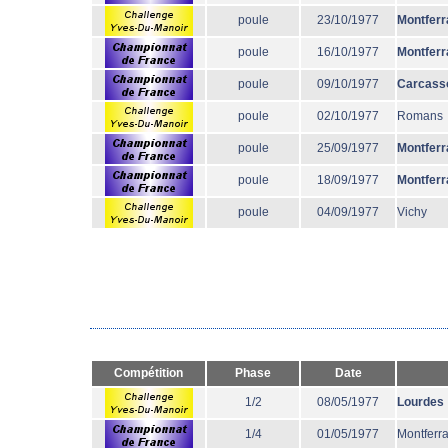
poule
23/10/1977
Montferr
poule
16/10/1977
Montferr
poule
09/10/1977
Carcass
poule
02/10/1977
Romans
poule
25/09/1977
Montferr
poule
18/09/1977
Montferr
poule
04/09/1977
Vichy
Compétition
Phase
Date
1/2
08/05/1977
Lourdes
1/4
01/05/1977
Montferr