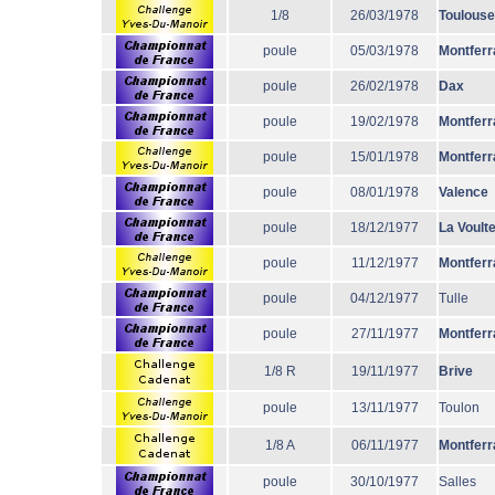
1/8
26/03/1978
Toulouse
poule
05/03/1978
Montferr
poule
26/02/1978
Dax
poule
19/02/1978
Montferr
poule
15/01/1978
Montferr
poule
08/01/1978
Valence
poule
18/12/1977
La Voult
poule
11/12/1977
Montferr
poule
04/12/1977
Tulle
poule
27/11/1977
Montferr
1/8 R
19/11/1977
Brive
poule
13/11/1977
Toulon
1/8 A
06/11/1977
Montferr
poule
30/10/1977
Salles