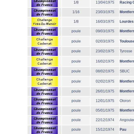
1/8
13/04/1975
Racing 
1/16
23/03/1975
Montfer
1/8
16/03/1975
Lourdes
poule
09/03/1975
Montfer
poule
02/03/1975
Toulous
poule
23/02/1975
Tyrosse
poule
16/02/1975
Montfer
poule
08/02/1975
SBUC
poule
02/02/1975
Montfer
poule
26/01/1975
Montfer
poule
12/01/1975
Oloron
poule
05/01/1975
Montfer
poule
22/12/1974
Angoul
poule
15/12/1974
Pau