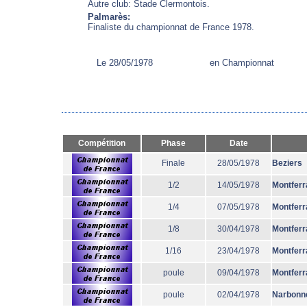
Autre club: Stade Clermontois.
Palmarès:
Finaliste du championnat de France 1978.
Le 28/05/1978
en Championnat
Compétition
Phase
Date
Finale
28/05/1978
Beziers
1/2
14/05/1978
Montferr
1/4
07/05/1978
Montferr
1/8
30/04/1978
Montferr
1/16
23/04/1978
Montferr
poule
09/04/1978
Montferr
poule
02/04/1978
Narbonn