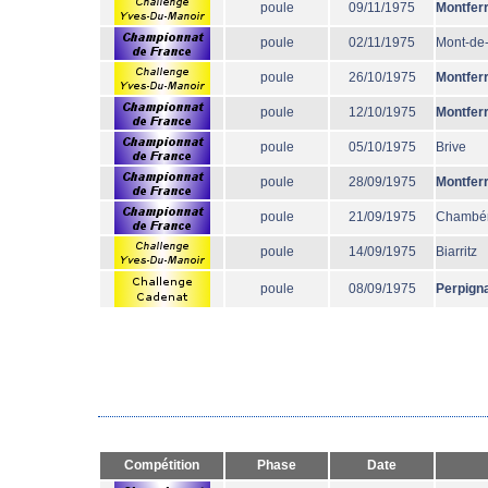
poule
09/11/1975
Montfer
poule
02/11/1975
Mont-de
poule
26/10/1975
Montfer
poule
12/10/1975
Montfer
poule
05/10/1975
Brive
poule
28/09/1975
Montfer
poule
21/09/1975
Chambé
poule
14/09/1975
Biarritz
poule
08/09/1975
Perpign
Compétition
Phase
Date