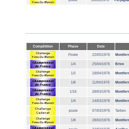
poule
06/09/1976
Perpign
Compétition
Phase
Date
Finale
22/05/1976
Montfer
1/4
25/04/1976
Brive
1/2
18/04/1976
Montfer
1/8
11/04/1976
Montfer
1/16
28/03/1976
Montfer
1/4
14/03/1976
Montfer
poule
07/03/1976
Tarbes
1/8
28/02/1976
Montfer