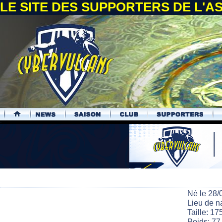
LE SITE DES SUPPORTERS DE L'
.
Né le 28/
Lieu de n
Taille: 17
Poids: 77