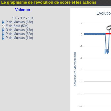
Le graphisme de l'évolution de score et les actions
Valence
Évolutio
1 E - 3 P - 1 D
P de Mathias (67e)
2
E de Bard (50e)
D de Mathias (47e)
P de Mathias (32e)
0
P de Mathias (14e)
-2
Adversaire-Montferrand
-4
-6
-8
-10
-12