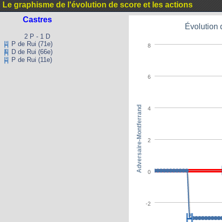
Le graphisme de l'évolution de score et les actions
Castres
Évolution 
2 P - 1 D
P de Rui (71e)
8
D de Rui (66e)
P de Rui (11e)
6
Adversaire-Montferrand
4
2
0
-2