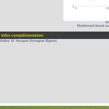
-4
0'
20
Bi
Montferrand devant au 
Infos complémentaires
Arbitre: M. Hourquet (Armagnac-Bigorre).