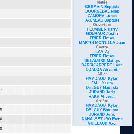
Mêlée
GERMAIN Baptiste
DOORNEBAL Niek
ZAMORA Lucas
JAUNEAU Baptiste
Ouverture
PLUMMER Harry
BOURAUX Justin
FRIER Timeo
MARTIN MONTILLA Juan
Centre
LAM Aj
FRIER Timeo
BELAUBRE Mathys
DARRICARRERE Léon
LOALOA Alivereti
Ailier
HAMDAOUI Kylan
FALL Yérim
DELGUY Bautista
7
JURAND Joris
RAKA Alivéréti
Arrière
HAMDAOUI Kylan
0
DELGUY Bautista
JURAND Joris
0
NANAI-SETURO Etene
GUILLAUD Axel
0