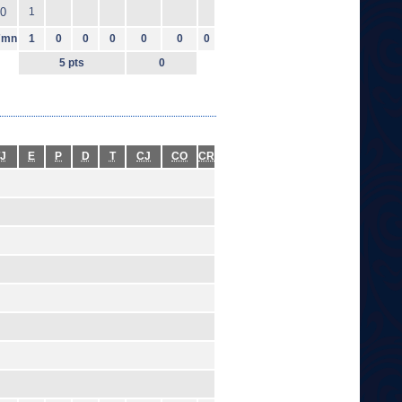
0
1
7mn
1
0
0
0
0
0
0
5 pts
0
J
E
P
D
T
CJ
CO
CR