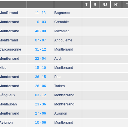
T
R
RJ
N°
T
Montferrand
11 - 13
Bagnères
Montferrand
10 - 03
Grenoble
Montferrand
40 - 00
Mazamet
Montferrand
07 - 07
Angouleme
Carcassonne
31 - 12
Montferrand
Montferrand
22 - 04
Auch
Nice
15 - 10
Montferrand
Montferrand
36 - 15
Pau
Montferrand
26 - 06
Tarbes
Périgueux
03 - 12
Montferrand
Montauban
23 - 36
Montferrand
Montferrand
27 - 06
Avignon
Avignon
10 - 06
Montferrand