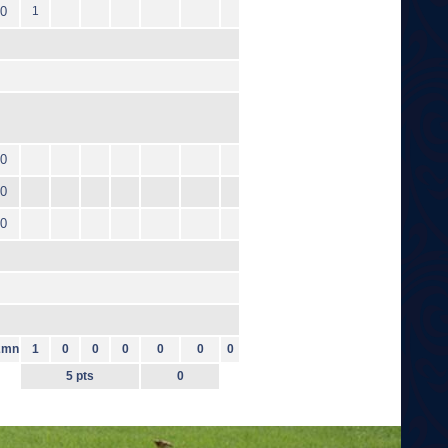
0
1
0
0
0
2mn
1
0
0
0
0
0
0
5 pts
0