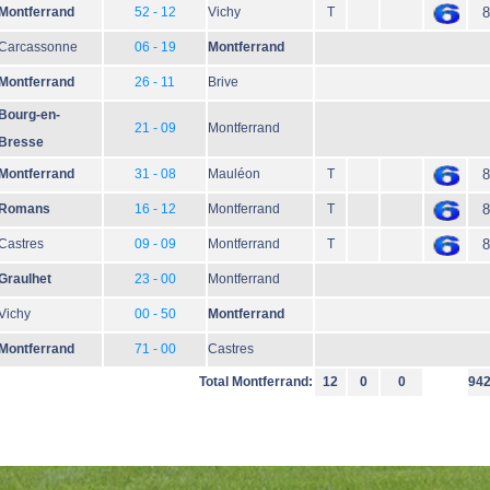
Montferrand
52 - 12
Vichy
T
8
Carcassonne
06 - 19
Montferrand
Montferrand
26 - 11
Brive
Bourg-en-
21 - 09
Montferrand
Bresse
Montferrand
31 - 08
Mauléon
T
8
Romans
16 - 12
Montferrand
T
8
Castres
09 - 09
Montferrand
T
8
Graulhet
23 - 00
Montferrand
Vichy
00 - 50
Montferrand
Montferrand
71 - 00
Castres
Total Montferrand:
12
0
0
94