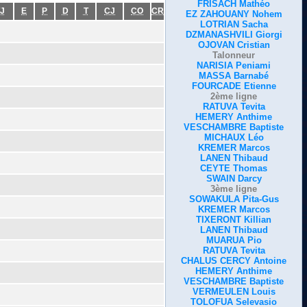
FRISACH Mathéo
J
E
P
D
T
CJ
CO
CR
EZ ZAHOUANY Nohem
LOTRIAN Sacha
DZMANASHVILI Giorgi
OJOVAN Cristian
Talonneur
NARISIA Peniami
MASSA Barnabé
FOURCADE Etienne
2ème ligne
RATUVA Tevita
HEMERY Anthime
VESCHAMBRE Baptiste
MICHAUX Léo
KREMER Marcos
LANEN Thibaud
CEYTE Thomas
SWAIN Darcy
3ème ligne
SOWAKULA Pita-Gus
KREMER Marcos
TIXERONT Killian
LANEN Thibaud
MUARUA Pio
RATUVA Tevita
CHALUS CERCY Antoine
HEMERY Anthime
VESCHAMBRE Baptiste
VERMEULEN Louis
TOLOFUA Selevasio