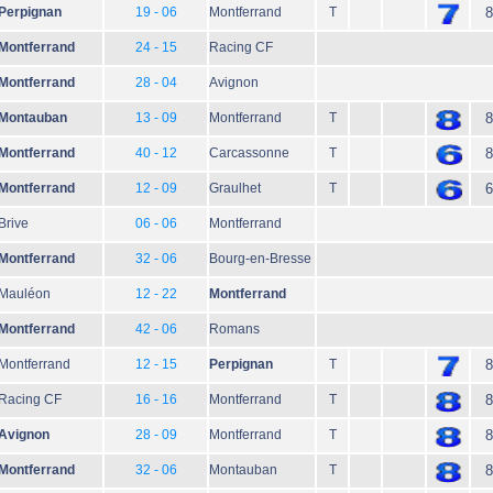
Perpignan
19 - 06
Montferrand
T
8
Montferrand
24 - 15
Racing CF
Montferrand
28 - 04
Avignon
Montauban
13 - 09
Montferrand
T
8
Montferrand
40 - 12
Carcassonne
T
8
Montferrand
12 - 09
Graulhet
T
6
Brive
06 - 06
Montferrand
Montferrand
32 - 06
Bourg-en-Bresse
Mauléon
12 - 22
Montferrand
Montferrand
42 - 06
Romans
Montferrand
12 - 15
Perpignan
T
8
Racing CF
16 - 16
Montferrand
T
8
Avignon
28 - 09
Montferrand
T
8
Montferrand
32 - 06
Montauban
T
8