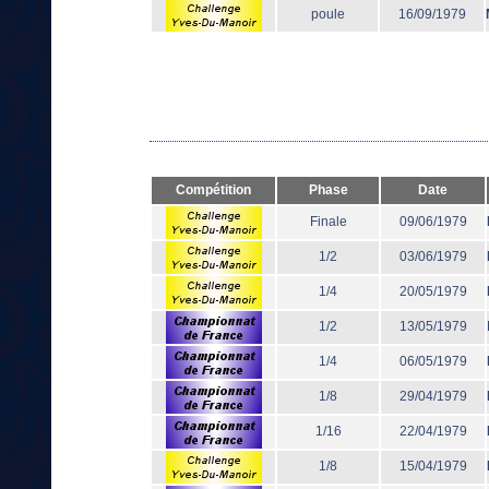
poule
16/09/1979
Compétition
Phase
Date
Finale
09/06/1979
1/2
03/06/1979
1/4
20/05/1979
1/2
13/05/1979
1/4
06/05/1979
1/8
29/04/1979
1/16
22/04/1979
1/8
15/04/1979