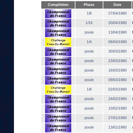
Compétition
Phase
Date
1/8
27/04/1980
1/16
20/04/1980
poule
13/04/1980
1/4
06/04/1980
poule
30/03/1980
poule
23/03/1980
poule
16/03/1980
poule
09/03/1980
1/8
02/03/1980
poule
24/02/1980
poule
10/02/1980
poule
27/01/1980
poule
13/01/1980