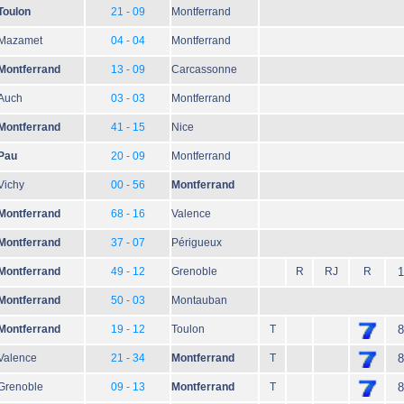
Toulon
21 - 09
Montferrand
Mazamet
04 - 04
Montferrand
Montferrand
13 - 09
Carcassonne
Auch
03 - 03
Montferrand
Montferrand
41 - 15
Nice
Pau
20 - 09
Montferrand
Vichy
00 - 56
Montferrand
Montferrand
68 - 16
Valence
Montferrand
37 - 07
Périgueux
Montferrand
49 - 12
Grenoble
R
RJ
R
1
Montferrand
50 - 03
Montauban
Montferrand
19 - 12
Toulon
T
8
Valence
21 - 34
Montferrand
T
8
Grenoble
09 - 13
Montferrand
T
8