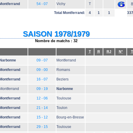
Montferrand
54 - 07
Vichy
T
8
Total Montferrand:
4
1
1
33
SAISON 1978/1979
Nombre de matchs : 32
T
R
RJ
N°
T
Narbonne
09 - 07
Montferrand
Montferrand
09 - 00
Romans
Montferrand
16 - 07
Beziers
Montferrand
09 - 19
Narbonne
Montferrand
12 - 06
Toulouse
Montferrand
21 - 14
Toulon
Montferrand
15 - 12
Bourg-en-Bresse
Montferrand
29 - 15
Toulouse