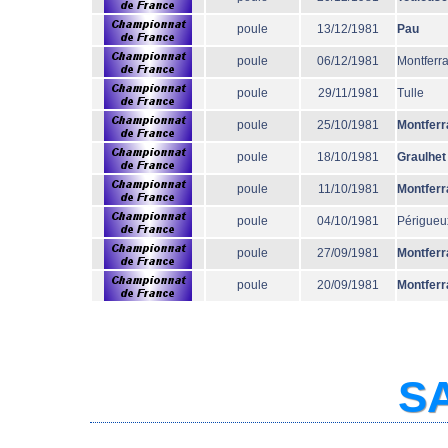
poule
13/12/1981
Pau
poule
06/12/1981
Montferr
poule
29/11/1981
Tulle
poule
25/10/1981
Montferr
poule
18/10/1981
Graulhet
poule
11/10/1981
Montferr
poule
04/10/1981
Périgueu
poule
27/09/1981
Montferr
poule
20/09/1981
Montferr
SA