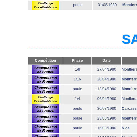
poule
31/08/1980
Montfer
SA
Compétition
Phase
Date
1/8
27/04/1980
Montferr
1/16
20/04/1980
Montfer
poule
13/04/1980
Montfer
1/4
06/04/1980
Montferr
poule
30/03/1980
Carcass
poule
23/03/1980
Montfer
poule
16/03/1980
Nice