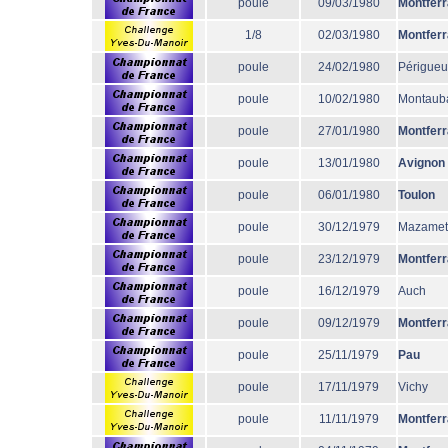
poule
09/03/1980
Montfer
1/8
02/03/1980
Montfer
poule
24/02/1980
Périgueu
poule
10/02/1980
Montaub
poule
27/01/1980
Montfer
poule
13/01/1980
Avignon
poule
06/01/1980
Toulon
poule
30/12/1979
Mazamet
poule
23/12/1979
Montfer
poule
16/12/1979
Auch
poule
09/12/1979
Montfer
poule
25/11/1979
Pau
poule
17/11/1979
Vichy
poule
11/11/1979
Montfer