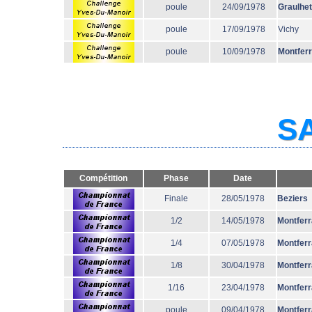
poule
24/09/1978
Graulhet
poule
17/09/1978
Vichy
poule
10/09/1978
Montfer
SA
Compétition
Phase
Date
Finale
28/05/1978
Beziers
1/2
14/05/1978
Montfer
1/4
07/05/1978
Montfer
1/8
30/04/1978
Montfer
1/16
23/04/1978
Montfer
poule
09/04/1978
Montfer