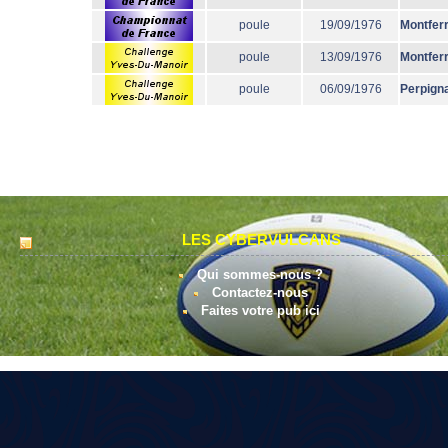
poule
19/09/1976
Montfer
poule
13/09/1976
Montfer
poule
06/09/1976
Perpign
LES CYBERVULCANS
Qui sommes-nous ?
Contactez-nous
Faites votre pub ici