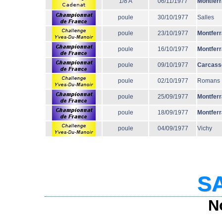
1/8 A
06/11/1977
Montfer
poule
30/10/1977
Salles
poule
23/10/1977
Montfer
poule
16/10/1977
Montfer
poule
09/10/1977
Carcass
poule
02/10/1977
Romans
poule
25/09/1977
Montfer
poule
18/09/1977
Montfer
poule
04/09/1977
Vichy
SA
N