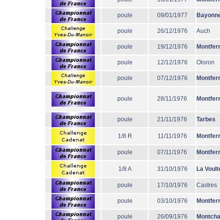
poule
09/01/1977
Bayonn
poule
26/12/1976
Auch
poule
19/12/1976
Montfer
poule
12/12/1976
Oloron
poule
07/12/1976
Montfer
poule
28/11/1976
Montfer
poule
21/11/1976
Tarbes
1/8 R
11/11/1976
Montfer
poule
07/11/1976
Montfer
1/8 A
31/10/1976
La Voult
poule
17/10/1976
Castres
poule
03/10/1976
Montfer
poule
26/09/1976
Montcha