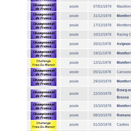
poule
07/01/1979
Mauléon
poule
31/12/1978
Montfer
poule
17/12/1978
Montferr
poule
10/12/1978
Racing 
poule
26/11/1978
Avignon
poule
19/11/1978
Montfer
poule
12/11/1978
Montfer
poule
05/11/1978
Carcass
poule
29/10/1978
Montfer
Bourg-e
poule
22/10/1978
Bresse
poule
15/10/1978
Montfer
poule
08/10/1978
Romans
poule
01/10/1978
Castres