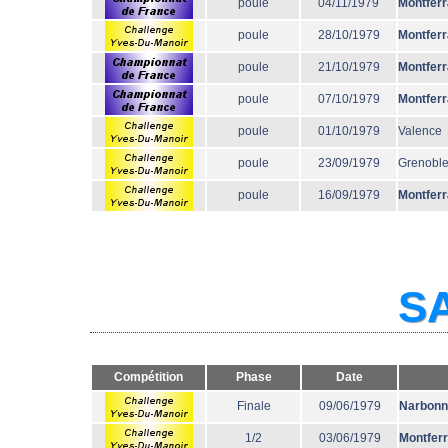
poule
04/11/1979
Montfer
poule
28/10/1979
Montfer
poule
21/10/1979
Montfer
poule
07/10/1979
Montfer
poule
01/10/1979
Valence
poule
23/09/1979
Grenobl
poule
16/09/1979
Montfer
SA
Compétition
Phase
Date
Finale
09/06/1979
Narbonn
1/2
03/06/1979
Montfer