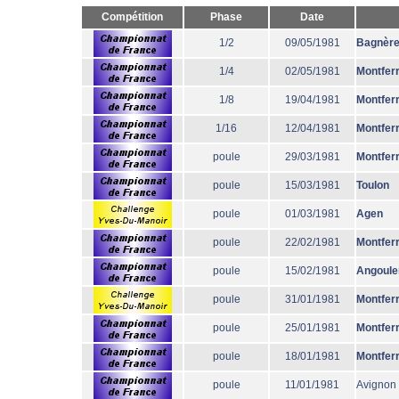
Compétition
Phase
Date
1/2
09/05/1981
Bagnèr
1/4
02/05/1981
Montfer
1/8
19/04/1981
Montfer
1/16
12/04/1981
Montfer
poule
29/03/1981
Montfer
poule
15/03/1981
Toulon
poule
01/03/1981
Agen
poule
22/02/1981
Montfer
poule
15/02/1981
Angoul
poule
31/01/1981
Montfer
poule
25/01/1981
Montfer
poule
18/01/1981
Montfer
poule
11/01/1981
Avignon