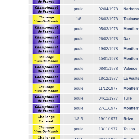
poule
02/04/1978
Narbonn
1/8
26/03/1978
Toulous
poule
05/03/1978
Montfer
poule
26/02/1978
Dax
poule
19/02/1978
Montfer
poule
15/01/1978
Montfer
poule
08/01/1978
Valence
poule
18/12/1977
La Voult
poule
11/12/1977
Montfer
poule
04/12/1977
Tulle
poule
27/11/1977
Montfer
1/8 R
19/11/1977
Brive
poule
13/11/1977
Toulon