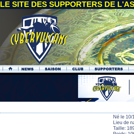
LE SITE DES SUPPORTERS DE L'
.
Né le 10/
Lieu de n
Taille: 18
Poids: 10