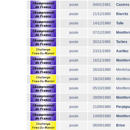
poule
04/01/1981
Castres
poule
21/12/1980
Biarritz
poule
14/12/1980
Tulle
poule
07/12/1980
Montfer
poule
30/11/1980
Tarbes
poule
23/11/1980
Aurillac
poule
16/11/1980
Montfer
poule
26/10/1980
Montcha
poule
19/10/1980
Montferr
poule
05/10/1980
Montferr
poule
28/09/1980
Montfer
poule
21/09/1980
Perpign
poule
14/09/1980
Montfer
poule
06/09/1980
Brive