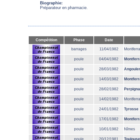
Biographie:
Préparateur en pharmacie.
Compétition
Phase
Date
barrages
11/04/1982
Montferr
poule
04/04/1982
Montferr
poule
28/03/1982
Angoule
poule
14/03/1982
Montferr
poule
28/02/1982
Perpign
poule
14/02/1982
Montferr
poule
24/01/1982
Tyrosse
poule
17/01/1982
Montferr
poule
10/01/1982
Nîmes
poule
20/12/1981
Toulouse