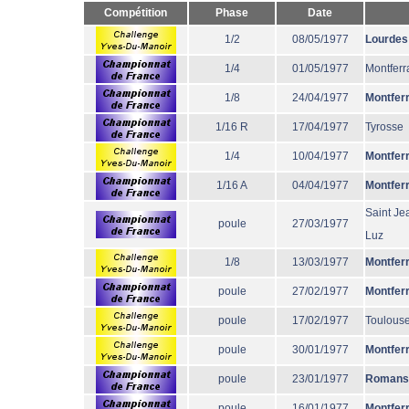
Compétition
Phase
Date
1/2
08/05/1977
Lourdes
1/4
01/05/1977
Montferr
1/8
24/04/1977
Montfer
1/16 R
17/04/1977
Tyrosse
1/4
10/04/1977
Montfer
1/16 A
04/04/1977
Montfer
Saint Je
poule
27/03/1977
Luz
1/8
13/03/1977
Montfer
poule
27/02/1977
Montfer
poule
17/02/1977
Toulous
poule
30/01/1977
Montfer
poule
23/01/1977
Romans
poule
16/01/1977
Montfer