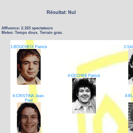
Résultat: Nul
Affluence: 2.165 spectateurs
Meteo: Temps doux. Terrain gras.
1-BOUCHEIX Patrick
2-SA
4-OCCHINI Patrick
6-CRISTINA Jean-
8-B
Paul