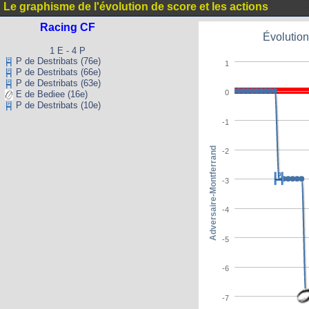
Le graphisme de l'évolution de score et les actions
Racing CF
Évolution
1 E - 4 P
P de Destribats (76e)
1
P de Destribats (66e)
P de Destribats (63e)
0
E de Bediee (16e)
P de Destribats (10e)
-1
Adversaire-Montferrand
-2
-3
-4
-5
-6
-7