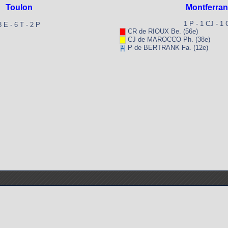
Toulon
Montferra
1 P - 1 CJ - 1
8 E - 6 T - 2 P
CR de RIOUX Be. (56e)
CJ de MAROCCO Ph. (38e)
P de BERTRANK Fa. (12e)