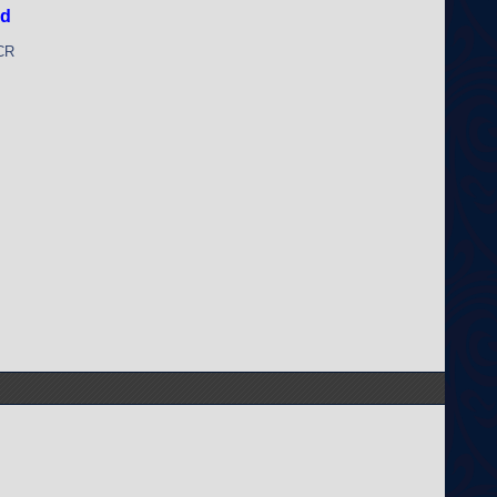
nd
 CR