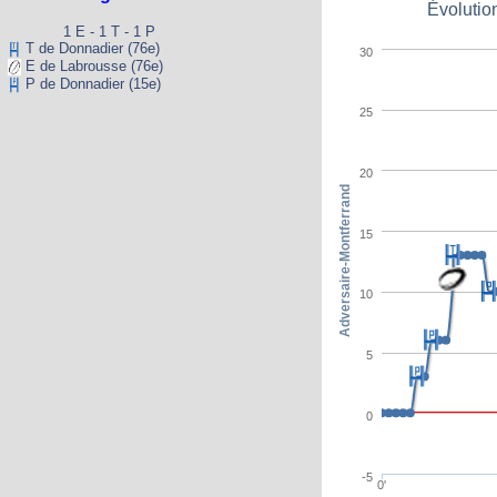
Évolutio
1 E - 1 T - 1 P
T de Donnadier (76e)
30
E de Labrousse (76e)
P de Donnadier (15e)
25
20
Adversaire-Montferrand
15
10
5
0
-5
0'