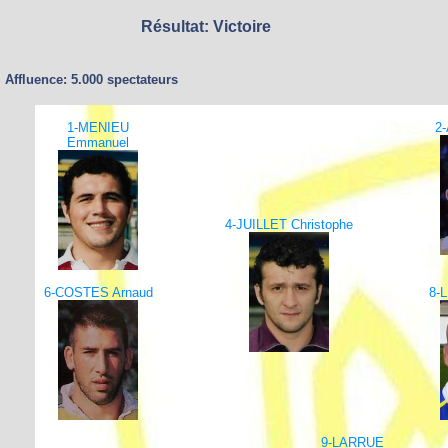
Résultat: Victoire
Affluence: 5.000 spectateurs
1-MENIEU
2-
Emmanuel
4-JUILLET Christophe
6-COSTES Arnaud
8-
9-LARRUE