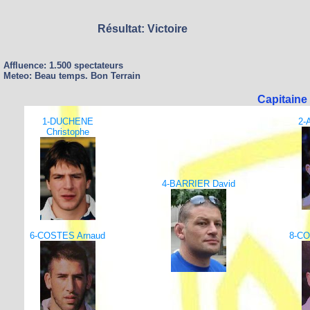
Résultat: Victoire
Affluence: 1.500 spectateurs
Meteo: Beau temps. Bon Terrain
Capitaine
1-DUCHENE
2-
Christophe
4-BARRIER David
6-COSTES Arnaud
8-CO