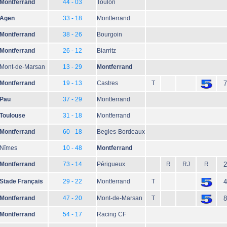
Montferrand
44 - 03
Toulon
Agen
33 - 18
Montferrand
Montferrand
38 - 26
Bourgoin
Montferrand
26 - 12
Biarritz
Mont-de-Marsan
13 - 29
Montferrand
Montferrand
19 - 13
Castres
T
7
Pau
37 - 29
Montferrand
Toulouse
31 - 18
Montferrand
Montferrand
60 - 18
Begles-Bordeaux
Nîmes
10 - 48
Montferrand
Montferrand
73 - 14
Périgueux
R
RJ
R
2
Stade Français
29 - 22
Montferrand
T
4
Montferrand
47 - 20
Mont-de-Marsan
T
8
Montferrand
54 - 17
Racing CF