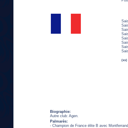
Pos
Sai
Sai
Sai
Sai
Sai
Sai
Sai
Sai
(xx)
Biographie:
Autre club: Agen.
Palmarès:
- Champion de France élite B avec Montferrand 