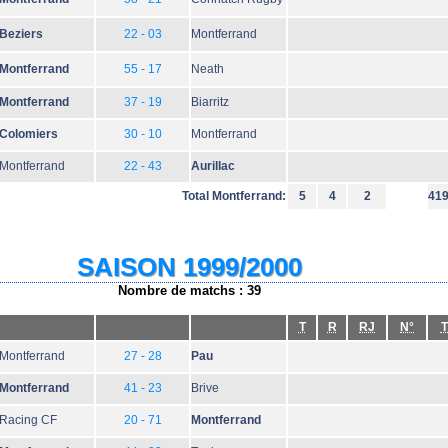
Beziers
22 - 03
Montferrand
Montferrand
55 - 17
Neath
Montferrand
37 - 19
Biarritz
Colomiers
30 - 10
Montferrand
Montferrand
22 - 43
Aurillac
Total Montferrand:
5
4
2
41
SAISON 1999/2000
Nombre de matchs : 39
T
R
RJ
N°
T
Montferrand
27 - 28
Pau
Montferrand
41 - 23
Brive
Racing CF
20 - 71
Montferrand