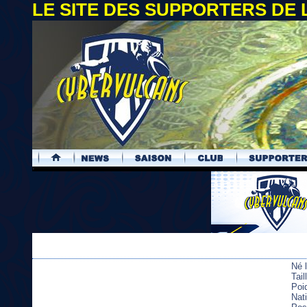
LE SITE DES SUPPORTERS DE
.
Né 
Tai
Poi
Nati