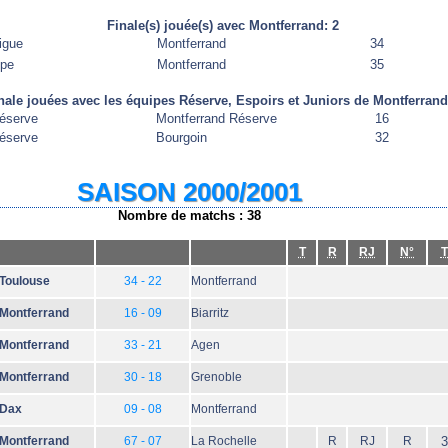
Finale(s) jouée(s) avec Montferrand: 2
igue
Montferrand
34
ope
Montferrand
35
nale jouées avec les équipes Réserve, Espoirs et Juniors de Montferrand
éserve
Montferrand Réserve
16
éserve
Bourgoin
32
SAISON 2000/2001
Nombre de matchs : 38
T
R
RJ
N°
T
Toulouse
34 - 22
Montferrand
Montferrand
16 - 09
Biarritz
Montferrand
33 - 21
Agen
Montferrand
30 - 18
Grenoble
Dax
09 - 08
Montferrand
Montferrand
67 - 07
La Rochelle
R
RJ
R
3