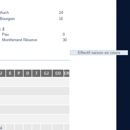
Auch
24
Bourgoin
16
: 2
Pau
0
Montferrand Réserve
30
Effectif saison en cours
J
E
P
D
T
CJ
CO
CR
4