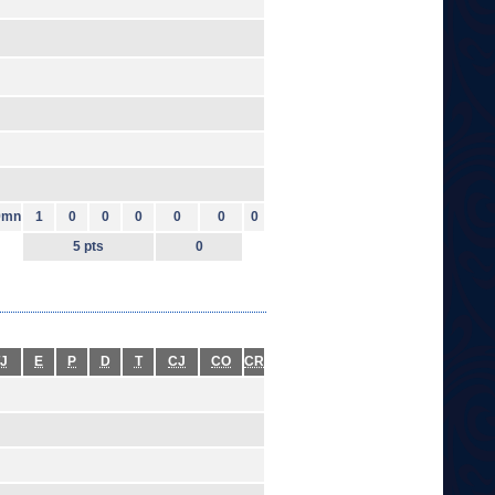
9mn
1
0
0
0
0
0
0
5 pts
0
J
E
P
D
T
CJ
CO
CR