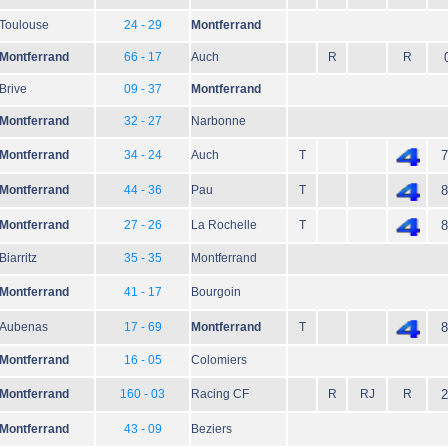
Toulouse
24 - 29
Montferrand
Montferrand
66 - 17
Auch
R
R
Brive
09 - 37
Montferrand
Montferrand
32 - 27
Narbonne
Montferrand
34 - 24
Auch
T
7
Montferrand
44 - 36
Pau
T
8
Montferrand
27 - 26
La Rochelle
T
8
Biarritz
35 - 35
Montferrand
Montferrand
41 - 17
Bourgoin
Aubenas
17 - 69
Montferrand
T
8
Montferrand
16 - 05
Colomiers
Montferrand
160 - 03
Racing CF
R
RJ
R
2
Montferrand
43 - 09
Beziers