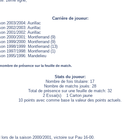
te: 2ème ligne,
Carrière de joueur:
son 2003/2004: Aurillac
son 2002/2003: Aurillac
son 2001/2002: Aurillac
son 2000/2001: Montferrand (9)
son 1999/2000: Montferrand (9)
son 1998/1999: Montferrand (13)
son 1997/1998: Montferrand (1)
son 1995/1996: Mandelieu
 nombre de présence sur la feuille de match.
Stats du joueur:
Nombre de fois titulaire: 17
Nombre de matchs joués: 28
Total de présence sur une feuille de match: 32
2 Essai(s) 1 Carton jaune
10 points avec comme base la valeur des points actuels.
lors de la saison 2000/2001, victoire sur Pau 16-00.