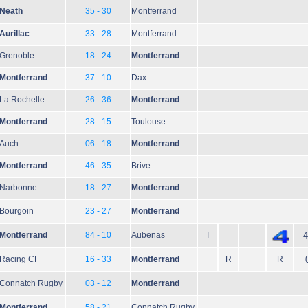
Neath
35 - 30
Montferrand
Aurillac
33 - 28
Montferrand
Grenoble
18 - 24
Montferrand
Montferrand
37 - 10
Dax
La Rochelle
26 - 36
Montferrand
Montferrand
28 - 15
Toulouse
Auch
06 - 18
Montferrand
Montferrand
46 - 35
Brive
Narbonne
18 - 27
Montferrand
Bourgoin
23 - 27
Montferrand
Montferrand
84 - 10
Aubenas
T
4
Racing CF
16 - 33
Montferrand
R
R
Connatch Rugby
03 - 12
Montferrand
Montferrand
58 - 21
Connatch Rugby