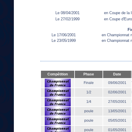
Le 08/04/2001
en Coupe de la l
Le 27/02/1999
en Coupe d'Eur
Fi
Le 17/06/2001
en Championnat r
Le 23/05/1999
en Championnat r
Compétition
Phase
Date
Finale
09/06/2001
1/2
02/06/2001
1/4
27/05/2001
poule
13/05/2001
poule
05/05/2001
poule
01/05/2001