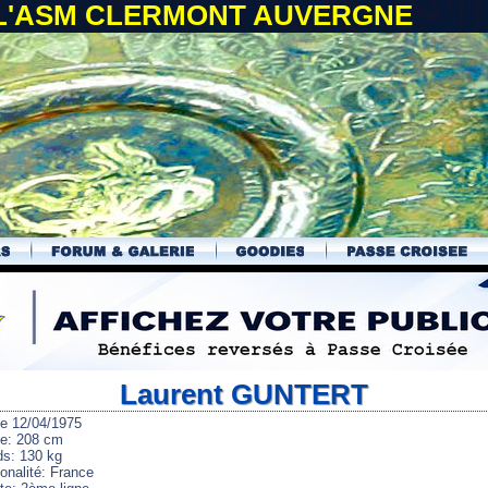
 L'ASM CLERMONT AUVERGNE
Laurent GUNTERT
le 12/04/1975
lle: 208 cm
ds: 130 kg
onalité: France