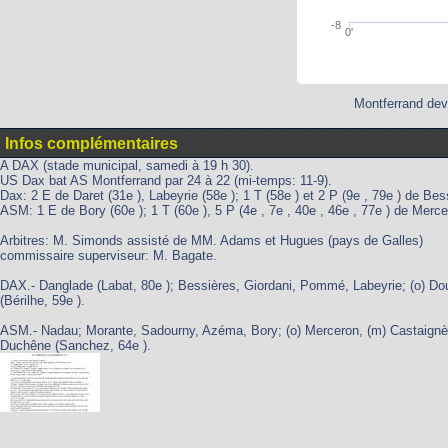
-8
0'
Montferrand dev
Infos complémentaires
A DAX (stade municipal, samedi à 19 h 30).
US Dax bat AS Montferrand par 24 à 22 (mi-temps: 11-9).
Dax: 2 E de Daret (31e ), Labeyrie (58e ); 1 T (58e ) et 2 P (9e , 79e ) de Be
ASM: 1 E de Bory (60e ); 1 T (60e ), 5 P (4e , 7e , 40e , 46e , 77e ) de Merce
Arbitres: M. Simonds assisté de MM. Adams et Hugues (pays de Galles)
commissaire superviseur: M. Bagate.
DAX.- Danglade (Labat, 80e ); Bessières, Giordani, Pommé, Labeyrie; (o) Dour
(Bérilhe, 59e ).
ASM.- Nadau; Morante, Sadourny, Azéma, Bory; (o) Merceron, (m) Castaignède
Duchêne (Sanchez, 64e ).