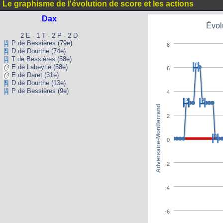
Le graphisme de l'évolution de score et les actions
Dax
Évol
2 E - 1 T - 2 P - 2 D
P de Bessières (79e)
8
D de Dourthe (74e)
T de Bessières (58e)
E de Labeyrie (58e)
6
E de Daret (31e)
D de Dourthe (13e)
P de Bessières (9e)
4
Adversaire-Montferrand
2
0
-2
-4
-6