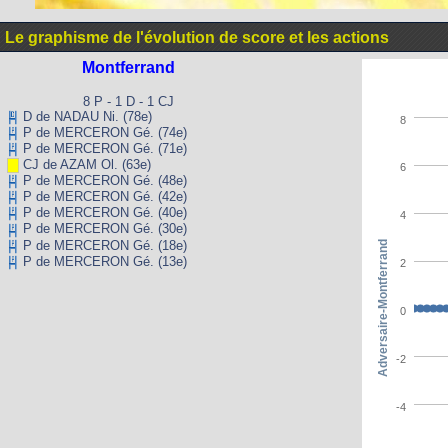
Le graphisme de l'évolution de score et les actions
Montferrand
8 P - 1 D - 1 CJ
D de NADAU Ni. (78e)
8
P de MERCERON Gé. (74e)
P de MERCERON Gé. (71e)
CJ de AZAM Ol. (63e)
6
P de MERCERON Gé. (48e)
P de MERCERON Gé. (42e)
P de MERCERON Gé. (40e)
4
P de MERCERON Gé. (30e)
P de MERCERON Gé. (18e)
Adversaire-Montferrand
P de MERCERON Gé. (13e)
2
0
-2
-4