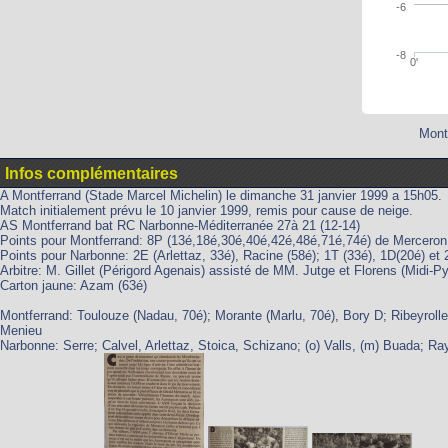
-6
-8
0'
Mont
Infos complémentaires
A Montferrand (Stade Marcel Michelin) le dimanche 31 janvier 1999 a 15h05.
Match initialement prévu le 10 janvier 1999, remis pour cause de neige.
AS Montferrand bat RC Narbonne-Méditerranée 27à 21 (12-14)
Points pour Montferrand: 8P (13é,18é,30é,40é,42é,48é,71é,74é) de Merceron
Points pour Narbonne: 2E (Arlettaz, 33é), Racine (58é); 1T (33é), 1D(20é) et 
Arbitre: M. Gillet (Périgord Agenais) assisté de MM. Jutge et Florens (Midi-P
Carton jaune: Azam (63é)
Montferrand: Toulouze (Nadau, 70é); Morante (Marlu, 70é), Bory D; Ribeyrolle
Menieu
Narbonne: Serre; Calvel, Arlettaz, Stoica, Schizano; (o) Valls, (m) Buada; Ra