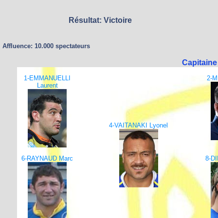
Résultat: Victoire
Affluence: 10.000 spectateurs
Capitaine
1-EMMANUELLI
2-M
Laurent
4-VAITANAKI Lyonel
6-RAYNAUD Marc
8-D