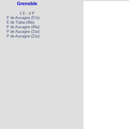
Grenoble
1 E - 4 P
P de Aucagne (57e)
E de Tiatia (48e)
P de Aucagne (45e)
P de Aucagne (31e)
P de Aucagne (21e)