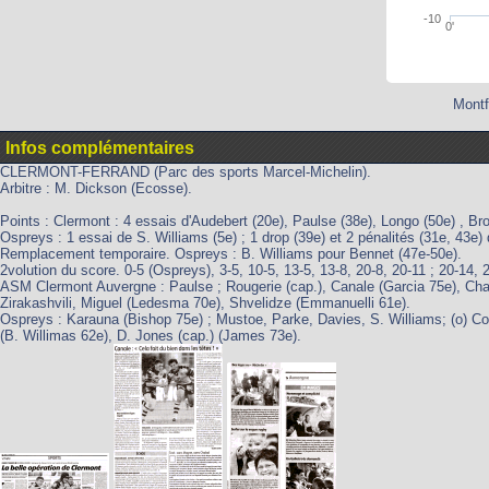
-10
0'
Montf
Infos complémentaires
CLERMONT-FERRAND (Parc des sports Marcel-Michelin).
Arbitre : M. Dickson (Ecosse).
Points : Clermont : 4 essais d'Audebert (20e), Paulse (38e), Longo (50e) , Bro
Ospreys : 1 essai de S. Williams (5e) ; 1 drop (39e) et 2 pénalités (31e, 43e)
Remplacement temporaire. Ospreys : B. Williams pour Bennet (47e-50e).
2volution du score. 0-5 (Ospreys), 3-5, 10-5, 13-5, 13-8, 20-8, 20-11 ; 20-14, 
ASM Clermont Auvergne : Paulse ; Rougerie (cap.), Canale (Garcia 75e), Chan
Zirakashvili, Miguel (Ledesma 70e), Shvelidze (Emmanuelli 61e).
Ospreys : Karauna (Bishop 75e) ; Mustoe, Parke, Davies, S. Williams; (o) 
(B. Willimas 62e), D. Jones (cap.) (James 73e).