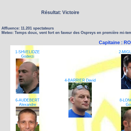
Résultat: Victoire
Affluence: 11.201 spectateurs
Meteo: Temps doux, vent fort en faveur des Ospreys en première mi-te
Capitaine : R
1-SHVELIDZE
2-MIGU
Goderzi
4-BARRIER David
6-AUDEBERT
8-LON
Alexandre
Go