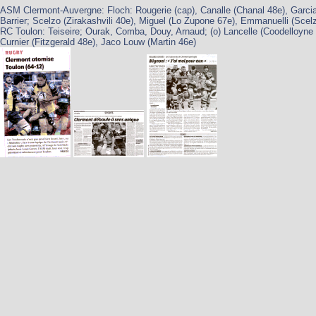
ASM Clermont-Auvergne: Floch: Rougerie (cap), Canalle (Chanal 48e), Garcia,
Barrier; Scelzo (Zirakashvili 40e), Miguel (Lo Zupone 67e), Emmanuelli (Scel
RC Toulon: Teiseire; Ourak, Comba, Douy, Arnaud; (o) Lancelle (Coodelloyne 3
Curnier (Fitzgerald 48e), Jaco Louw (Martin 46e)