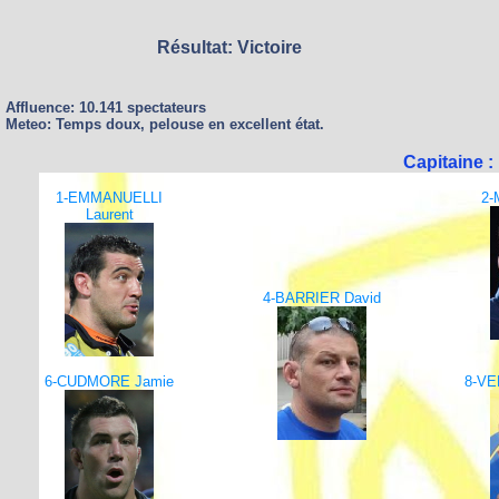
Résultat: Victoire
Affluence: 10.141 spectateurs
Meteo: Temps doux, pelouse en excellent état.
Capitaine 
1-EMMANUELLI
2-
Laurent
4-BARRIER David
6-CUDMORE Jamie
8-VE