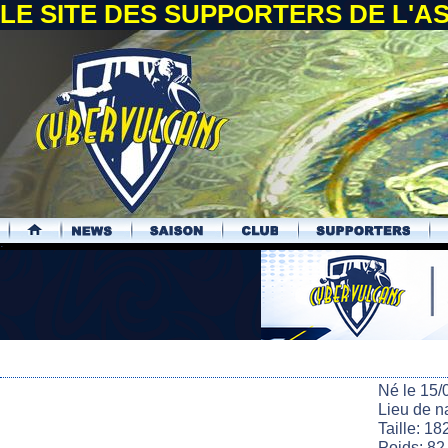
LE SITE DES SUPPORTERS DE L'
.
Né le 15/
Lieu de n
Taille: 18
Poids: 82