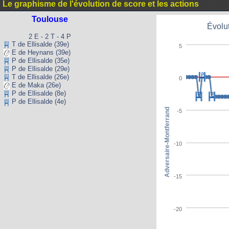
Le graphisme de l'évolution de score et les actions
Toulouse
Évolut
2 E - 2 T - 4 P
T de Ellisalde (39e)
5
E de Heynans (39e)
P de Ellisalde (35e)
P de Ellisalde (29e)
T de Ellisalde (26e)
0
E de Maka (26e)
P de Ellisalde (8e)
P de Ellisalde (4e)
Adversaire-Montferrand
-5
-10
-15
-20