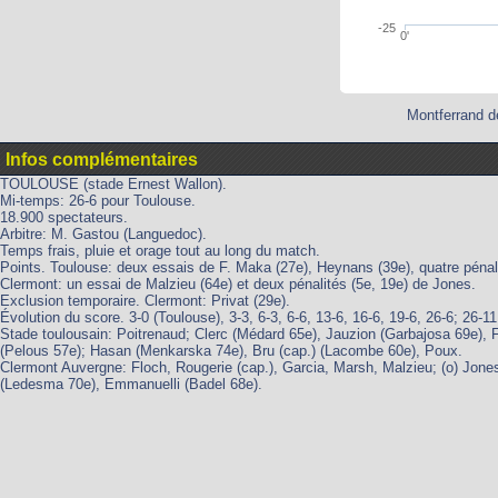
-25
0'
Montferrand d
Infos complémentaires
TOULOUSE (stade Ernest Wallon).
Mi-temps: 26-6 pour Toulouse.
18.900 spectateurs.
Arbitre: M. Gastou (Languedoc).
Temps frais, pluie et orage tout au long du match.
Points. Toulouse: deux essais de F. Maka (27e), Heynans (39e), quatre pénalit
Clermont: un essai de Malzieu (64e) et deux pénalités (5e, 19e) de Jones.
Exclusion temporaire. Clermont: Privat (29e).
Évolution du score. 3-0 (Toulouse), 3-3, 6-3, 6-6, 13-6, 16-6, 19-6, 26-6; 26-11
Stade toulousain: Poitrenaud; Clerc (Médard 65e), Jauzion (Garbajosa 69e), F
(Pelous 57e); Hasan (Menkarska 74e), Bru (cap.) (Lacombe 60e), Poux.
Clermont Auvergne: Floch, Rougerie (cap.), Garcia, Marsh, Malzieu; (o) Jone
(Ledesma 70e), Emmanuelli (Badel 68e).