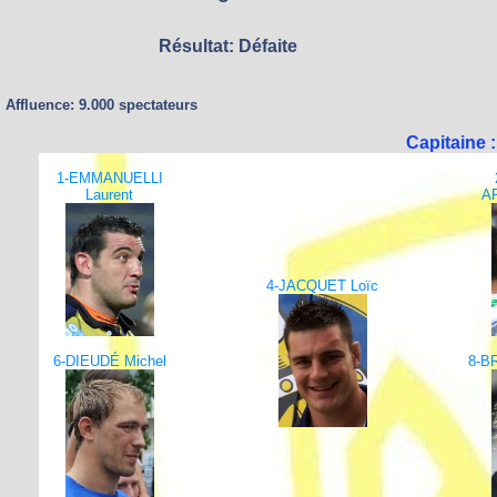
Résultat: Défaite
Affluence: 9.000 spectateurs
Capitaine 
1-EMMANUELLI
Laurent
A
4-JACQUET Loïc
6-DIEUDÉ Michel
8-B