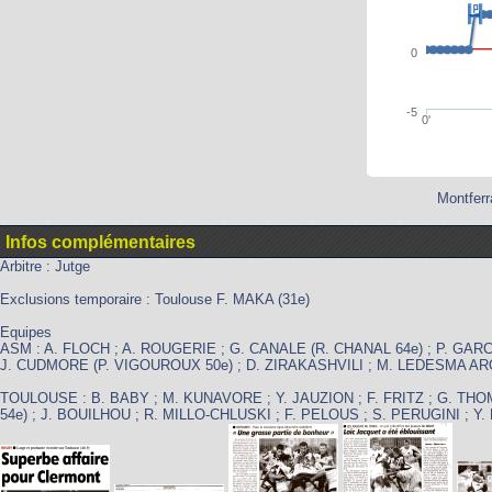
0
-5
0'
Montferr
Infos complémentaires
Arbitre : Jutge
Exclusions temporaire : Toulouse F. MAKA (31e)
Equipes
ASM : A. FLOCH ; A. ROUGERIE ; G. CANALE (R. CHANAL 64e) ; P. GAR
J. CUDMORE (P. VIGOUROUX 50e) ; D. ZIRAKASHVILI ; M. LEDESMA ARO
TOULOUSE : B. BABY ; M. KUNAVORE ; Y. JAUZION ; F. FRITZ ; G. THO
54e) ; J. BOUILHOU ; R. MILLO-CHLUSKI ; F. PELOUS ; S. PERUGINI ; 