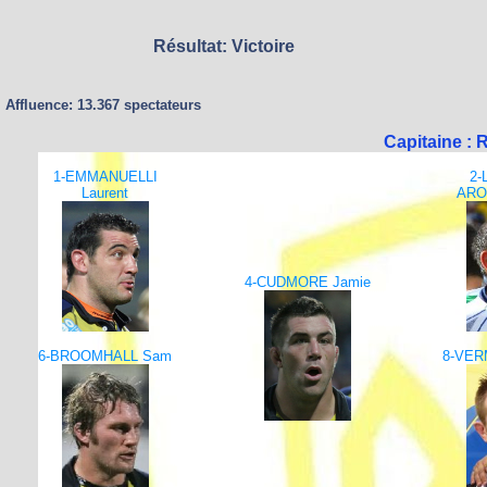
Résultat: Victoire
Affluence: 13.367 spectateurs
Capitaine :
1-EMMANUELLI
2
Laurent
ARO
4-CUDMORE Jamie
6-BROOMHALL Sam
8-VER