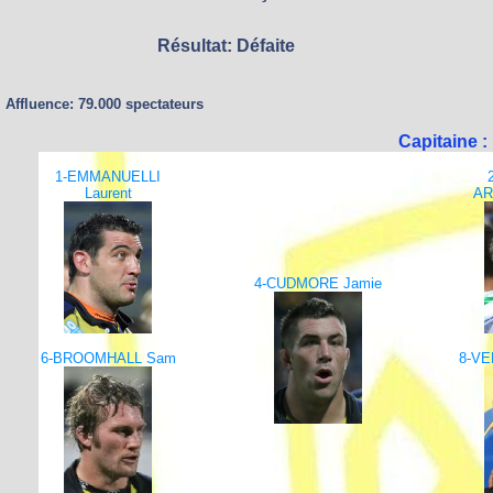
Résultat: Défaite
Affluence: 79.000 spectateurs
Capitaine 
1-EMMANUELLI
Laurent
AR
4-CUDMORE Jamie
6-BROOMHALL Sam
8-VE