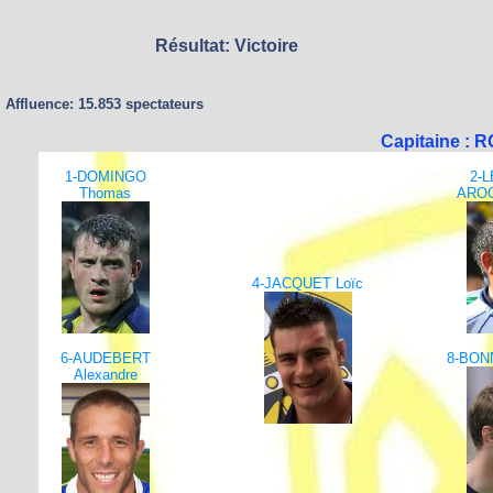
Résultat: Victoire
Affluence: 15.853 spectateurs
Capitaine : 
1-DOMINGO
2-
Thomas
AROC
4-JACQUET Loïc
6-AUDEBERT
8-BONN
Alexandre