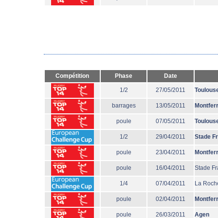
Compétition
Phase
Date
1/2
27/05/2011
Toulous
barrages
13/05/2011
Montfer
poule
07/05/2011
Toulous
1/2
29/04/2011
Stade F
poule
23/04/2011
Montfer
poule
16/04/2011
Stade Fr
1/4
07/04/2011
La Roche
poule
02/04/2011
Montfer
poule
26/03/2011
Agen