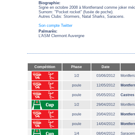
Biographie:
Signe en octobre 2008 à Montferrand comme joker méd
Surnom: "Pocket rocket" (fusée de poche).
Autres Clubs: Stormers, Natal Sharks, Saracens.
Son compte Twitter
Palmarès:
L'ASM Clermont Auvergne
Compétition
Phase
Date
1/2
03/06/2012
Montferr
poule
12/05/2012
Montfer
poule
05/05/2012
Castres
1/2
29/04/2012
Montferr
poule
20/04/2012
Montfer
poule
14/04/2012
Montfer
1/4
08/04/2012
Saracen