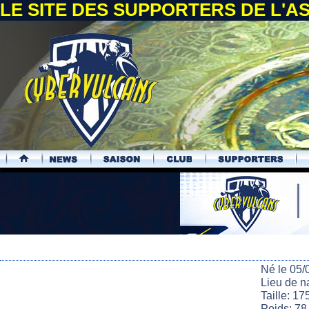
LE SITE DES SUPPORTERS DE L'
.
Né le 05/
Lieu de n
Taille: 17
Poids: 78