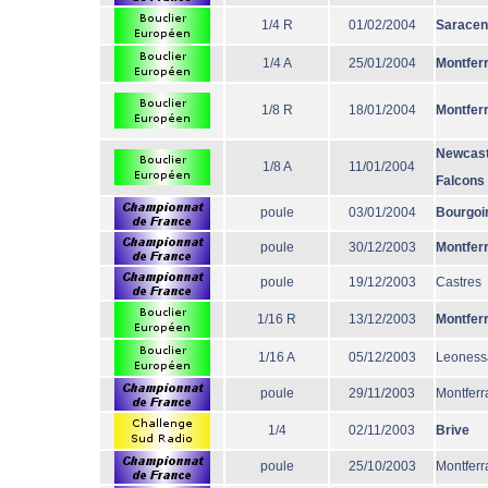
1/4 R
01/02/2004
Sarace
1/4 A
25/01/2004
Montfer
1/8 R
18/01/2004
Montfer
Newcast
1/8 A
11/01/2004
Falcons
poule
03/01/2004
Bourgoi
poule
30/12/2003
Montfer
poule
19/12/2003
Castres
1/16 R
13/12/2003
Montfer
1/16 A
05/12/2003
Leoness
poule
29/11/2003
Montferr
1/4
02/11/2003
Brive
poule
25/10/2003
Montferr