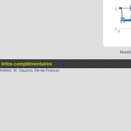
0
-5
0'
Montfe
Infos complémentaires
Arbitre: M. Gauzins (Ile-de-France).