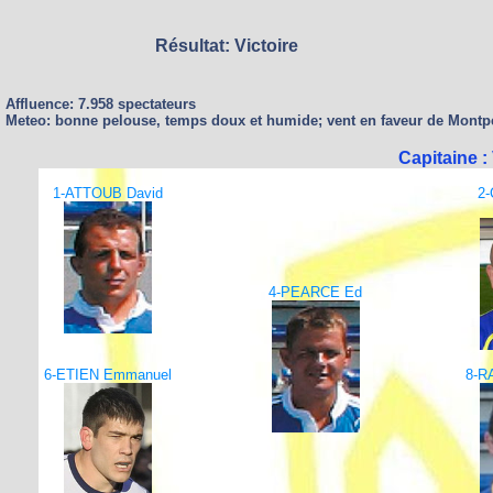
Résultat: Victoire
Affluence: 7.958 spectateurs
Meteo: bonne pelouse, temps doux et humide; vent en faveur de Montpe
Capitaine 
1-ATTOUB David
2
4-PEARCE Ed
6-ETIEN Emmanuel
8-R