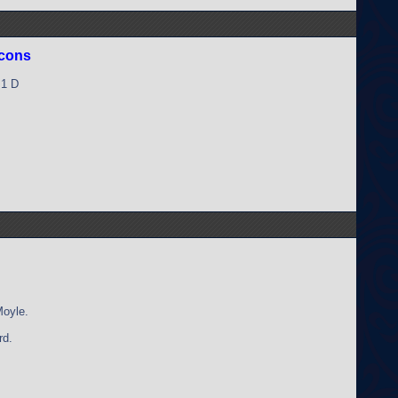
lcons
 1 D
Moyle.
rd.