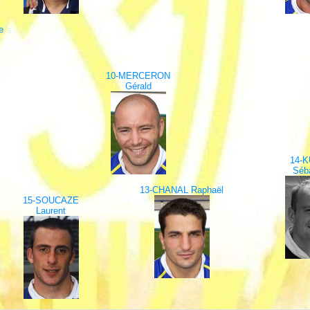
e
10-MERCERON
Gérald
14-K
Séb
13-CHANAL Raphaël
15-SOUCAZE
Laurent