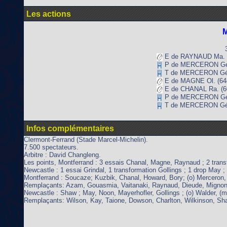
Les actions
M
E de RAYNAUD Ma. 
P de MERCERON Gé.
T de MERCERON Gé.
E de MAGNE Ol. (64
E de CHANAL Ra. (6
P de MERCERON Gé.
T de MERCERON Gé
Infos complémentaires
Clermont-Ferrand (Stade Marcel-Michelin).
7.500 spectateurs.
Arbitre : David Changleng.
Les points, Montferrand : 3 essais Chanal, Magne, Raynaud ; 2 trans
Newcastle : 1 essai Grindal, 1 transformation Gollings ; 1 drop May ; 
Montferrand : Soucaze; Kuzbik, Chanal, Howard, Bory; (o) Merceron,
Remplaçants: Azam, Gouasmia, Vaitanaki, Raynaud, Dieude, Mignon
Newcastle : Shaw ; May, Noon, Mayerhofler, Gollings ; (o) Walder, (m
Remplaçants: Wilson, Kay, Taione, Dowson, Charlton, Wilkinson, Sh