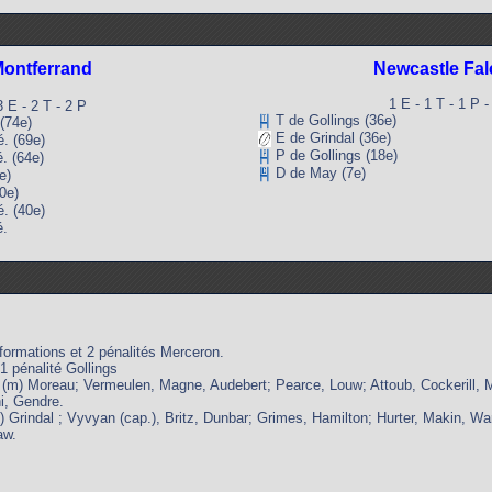
ontferrand
Newcastle Fa
1 E - 1 T - 1 P -
3 E - 2 T - 2 P
T de Gollings (36e)
(74e)
E de Grindal (36e)
 (69e)
P de Gollings (18e)
 (64e)
D de May (7e)
e)
0e)
 (40e)
.
formations et 2 pénalités Merceron.
1 pénalité Gollings
 (m) Moreau; Vermeulen, Magne, Audebert; Pearce, Louw; Attoub, Cockerill, 
i, Gendre.
) Grindal ; Vyvyan (cap.), Britz, Dunbar; Grimes, Hamilton; Hurter, Makin, Wa
aw.