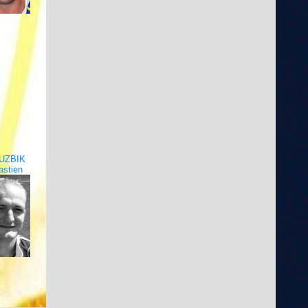
UZBIK
astien