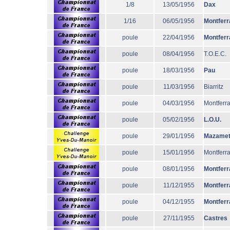
1/8
13/05/1956
Dax
1/16
06/05/1956
Montferr
poule
22/04/1956
Montferr
poule
08/04/1956
T.O.E.C.
poule
18/03/1956
Pau
poule
11/03/1956
Biarritz
poule
04/03/1956
Montferr
poule
05/02/1956
L.O.U.
poule
29/01/1956
Mazame
poule
15/01/1956
Montferr
poule
08/01/1956
Montferr
poule
11/12/1955
Montferr
poule
04/12/1955
Montferr
poule
27/11/1955
Castres