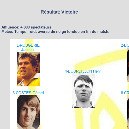
Résultat: Victoire
Affluence: 4.800 spectateurs
Meteo: Temps froid, averse de neige fondue en fin de match.
1-ROUGERIE
2-BO
Jacques
4-BOURDILLON Henri
6-COSTES Gérard
8-CR