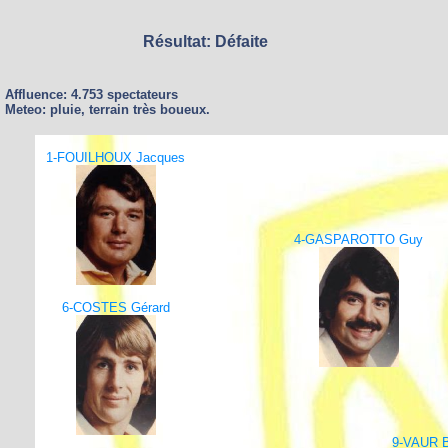
Résultat: Défaite
Affluence: 4.753 spectateurs
Meteo: pluie, terrain très boueux.
1-FOUILHOUX Jacques
4-GASPAROTTO Guy
6-COSTES Gérard
9-VAUR B