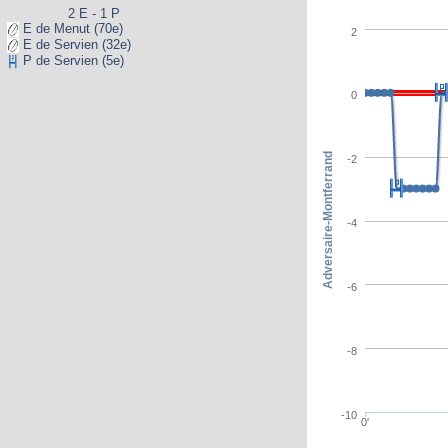
2 E - 1 P
E de Menut (70e)
2
E de Servien (32e)
P de Servien (5e)
0
Adversaire-Montferrand
-2
-4
-6
-8
-10
0'