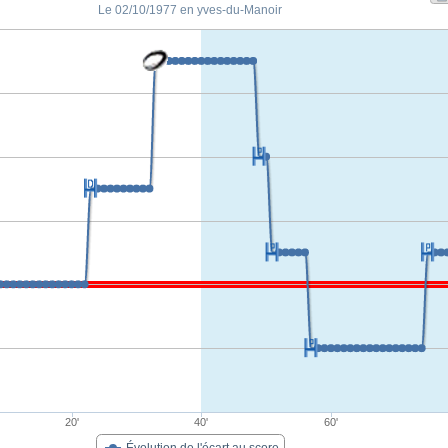
Le 02/10/1977 en yves-du-Manoir
20'
40'
60'
Évolution de l'écart au score