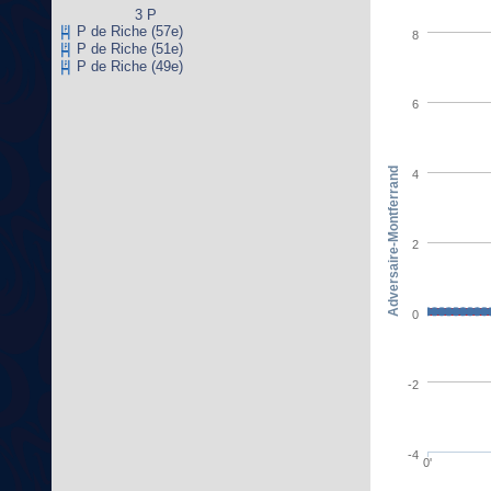
3 P
P de Riche (57e)
8
P de Riche (51e)
P de Riche (49e)
6
Adversaire-Montferrand
4
2
0
-2
-4
0'