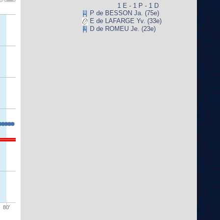
1 E - 1 P - 1 D
P de BESSON Ja. (75e)
E de LAFARGE Yv. (33e)
D de ROMEU Je. (23e)
80'