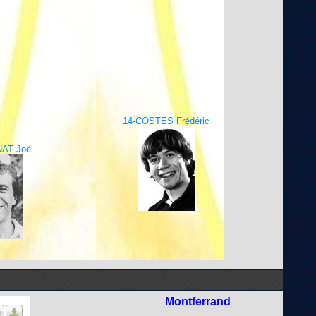
14-COSTES Frédéric
AT Joël
Montferrand