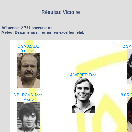
Résultat: Victoire
Affluence: 2.791 spectateurs
Meteo: Beaui temps. Terrain en excellent état.
1-SAUZADE
2-SA
Dominique
4-WEBER Fred
6-BURGAS Jean-
8-CRI
Pierre