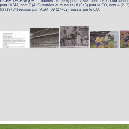
FICHE TECHNIQUE. - Touches: 10 (6+4) pour l'ASM, dont 1 (0+1) sur lancer ca
pour l'ASM, dont 7 (4+3) tentées et réussies; 8 (5+3) pour le CO, dont 4 (2+2)
53 (19+34) réussis par l'ASM; 89 (27+62) réussis par le CO.