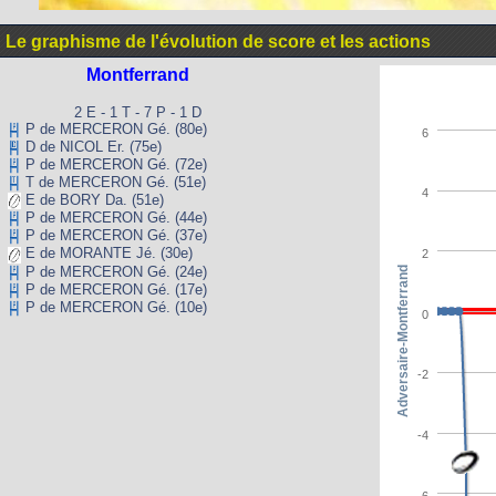
Le graphisme de l'évolution de score et les actions
Montferrand
2 E - 1 T - 7 P - 1 D
P de MERCERON Gé. (80e)
6
D de NICOL Er. (75e)
P de MERCERON Gé. (72e)
T de MERCERON Gé. (51e)
4
E de BORY Da. (51e)
P de MERCERON Gé. (44e)
P de MERCERON Gé. (37e)
E de MORANTE Jé. (30e)
2
P de MERCERON Gé. (24e)
Adversaire-Montferrand
P de MERCERON Gé. (17e)
P de MERCERON Gé. (10e)
0
-2
-4
-6