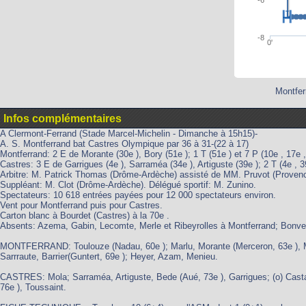
-8
0'
Montfer
Infos complémentaires
A Clermont-Ferrand (Stade Marcel-Michelin - Dimanche à 15h15)-
A. S. Montferrand bat Castres Olympique par 36 à 31-(22 à 17)
Montferrand: 2 E de Morante (30e ), Bory (51e ); 1 T (51e ) et 7 P (10e , 17e ,
Castres: 3 E de Garrigues (4e ), Sarraméa (34e ), Artiguste (39e ); 2 T (4e ,
Arbitre: M. Patrick Thomas (Drôme-Ardèche) assisté de MM. Pruvot (Provenc
Suppléant: M. Clot (Drôme-Ardèche). Délégué sportif: M. Zunino.
Spectateurs: 10 618 entrées payées pour 12 000 spectateurs environ.
Vent pour Montferrand puis pour Castres.
Carton blanc à Bourdet (Castres) à la 70e .
Absents: Azema, Gabin, Lecomte, Merle et Ribeyrolles à Montferrand; Bonven
MONTFERRAND: Toulouze (Nadau, 60e ); Marlu, Morante (Merceron, 63e ), Mars
Sarrraute, Barrier(Guntert, 69e ); Heyer, Azam, Menieu.
CASTRES: Mola; Sarraméa, Artiguste, Bede (Aué, 73e ), Garrigues; (o) Castai
76e ), Toussaint.