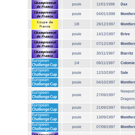
poule
11/01/1998
Dax
poule
04/01/1998
Montfer
1/8
28/12/1997
Montfer
poule
14/12/1997
Brive
poule
07/12/1997
Montfer
poule
30/11/1997
Biarritz
1/4
09/11/1997
Colomie
poule
12/10/1997
Sale
poule
04/10/1997
Montfer
Newport
poule
27/09/1997
Dragons
poule
21/09/1997
Montpell
poule
13/09/1997
Montfer
poule
07/09/1997
Montfer