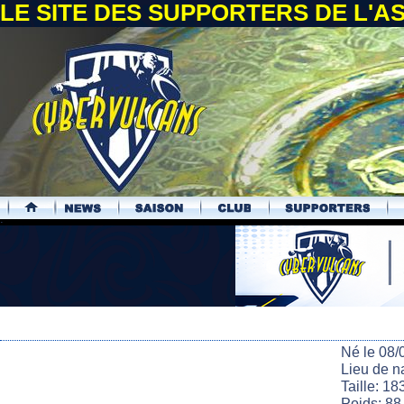
LE SITE DES SUPPORTERS DE L'
.
Né le 08/
Lieu de n
Taille: 18
Poids: 88