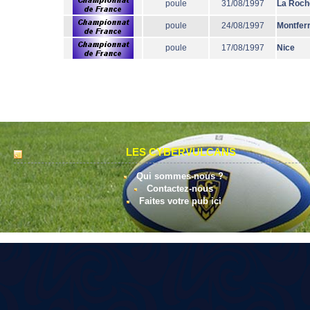
poule
31/08/1997
La Roch
poule
24/08/1997
Montfer
poule
17/08/1997
Nice
LES CYBERVULCANS
Qui sommes-nous ?
Contactez-nous
Faites votre pub ici