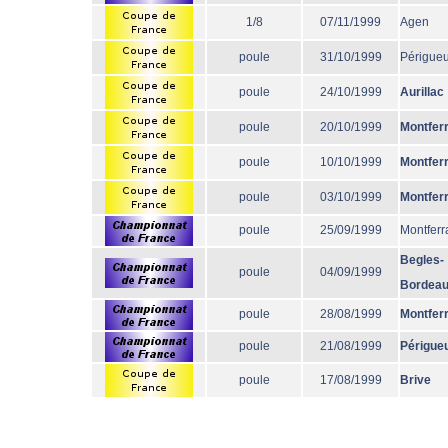
1/8
07/11/1999
Agen
poule
31/10/1999
Périgue
poule
24/10/1999
Aurillac
poule
20/10/1999
Montfer
poule
10/10/1999
Montfer
poule
03/10/1999
Montfer
poule
25/09/1999
Montferr
Begles-
poule
04/09/1999
Bordea
poule
28/08/1999
Montfer
poule
21/08/1999
Périgue
poule
17/08/1999
Brive