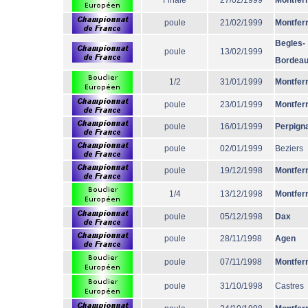
Finale
27/02/1999
Montfer
poule
21/02/1999
Montfer
Begles-
poule
13/02/1999
Bordea
1/2
31/01/1999
Montfer
poule
23/01/1999
Montfer
poule
16/01/1999
Perpign
poule
02/01/1999
Beziers
poule
19/12/1998
Montfer
1/4
13/12/1998
Montfer
poule
05/12/1998
Dax
poule
28/11/1998
Agen
poule
07/11/1998
Montfer
poule
31/10/1998
Castres