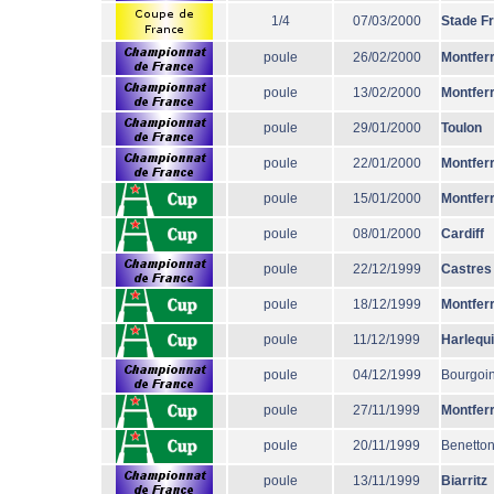
1/4
07/03/2000
Stade F
poule
26/02/2000
Montfer
poule
13/02/2000
Montfer
poule
29/01/2000
Toulon
poule
22/01/2000
Montfer
poule
15/01/2000
Montfer
poule
08/01/2000
Cardiff
poule
22/12/1999
Castres
poule
18/12/1999
Montfer
poule
11/12/1999
Harlequ
poule
04/12/1999
Bourgoi
poule
27/11/1999
Montfer
poule
20/11/1999
Benetton
poule
13/11/1999
Biarritz