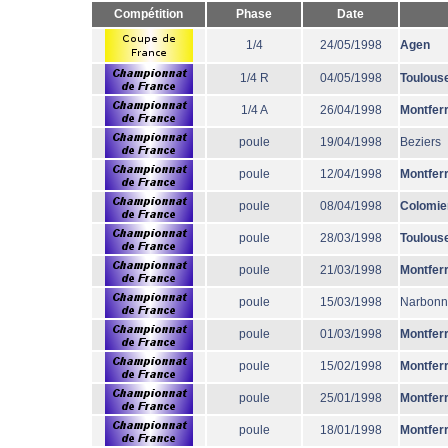
Compétition
Phase
Date
1/4
24/05/1998
Agen
1/4 R
04/05/1998
Toulous
1/4 A
26/04/1998
Montfer
poule
19/04/1998
Beziers
poule
12/04/1998
Montfer
poule
08/04/1998
Colomie
poule
28/03/1998
Toulous
poule
21/03/1998
Montfer
poule
15/03/1998
Narbon
poule
01/03/1998
Montfer
poule
15/02/1998
Montfer
poule
25/01/1998
Montfer
poule
18/01/1998
Montfer