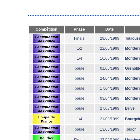
Compétition
Phase
Date
Finale
29/05/1999
Toulous
1/2
22/05/1999
Montfer
1/4
16/05/1999
Montfer
poule
01/05/1999
Grenobl
poule
24/04/1999
Montfer
poule
17/04/1999
Montfer
poule
03/04/1999
Montfer
poule
27/03/1999
Brive
1/4
21/03/1999
Bourgoi
poule
13/03/1999
Toulon