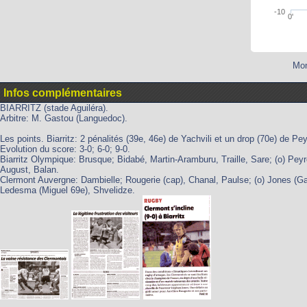
-10
0'
Mon
Infos complémentaires
BIARRITZ (stade Aguiléra).
Arbitre: M. Gastou (Languedoc).
Les points. Biarritz: 2 pénalités (39e, 46e) de Yachvili et un drop (70e) de Pe
Evolution du score: 3-0; 6-0; 9-0.
Biarritz Olympique: Brusque; Bidabé, Martin-Aramburu, Traille, Sare; (o) Pe
August, Balan.
Clermont Auvergne: Dambielle; Rougerie (cap), Chanal, Paulse; (o) Jones (Ga
Ledesma (Miguel 69e), Shvelidze.