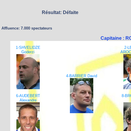
Résultat: Défaite
Affluence: 7.000 spectateurs
Capitaine : 
1-SHVELIDZE
2-
Goderzi
AROC
4-BARRIER David
6-AUDEBERT
8-B
Alexandre