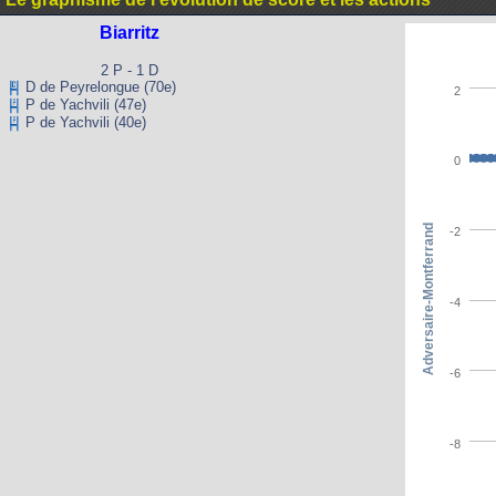
Biarritz
2 P - 1 D
D de Peyrelongue (70e)
2
P de Yachvili (47e)
P de Yachvili (40e)
0
Adversaire-Montferrand
-2
-4
-6
-8