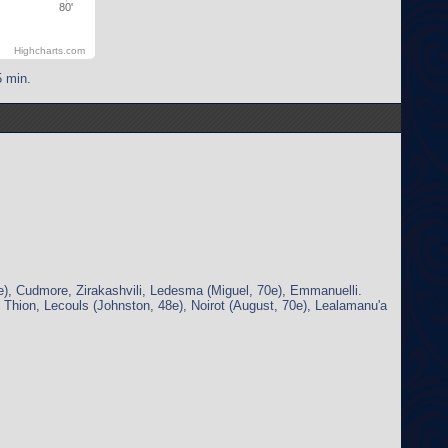
80'
Highcharts.com
5 min.
e), Cudmore, Zirakashvili, Ledesma (Miguel, 70e), Emmanuelli.
, Thion, Lecouls (Johnston, 48e), Noirot (August, 70e), Lealamanu'a