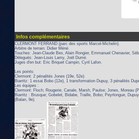
Infos complémentaires
CLERMONT FERRAND (parc des sports Marcel-Michelin).
Arbitre de terrain: Didier Méné.
Touches: Jean-Claude Bes, Alain Rongier, Emmanuel Chenavier, Séb
Délegués: Jean-Louis Lamy, Joël Dumé.
Juges d'en but: Eric Briquet Campin, Cyril Lafon.
Les points:
Clermont: 2 pénalités Jones (19e, 52e).
Biarritz: 1 essai Bobo (12e), 1 transformation Dupuy, 3 pénalités Dup
Les équipes :
Clermont: Floch; Rougerie, Canale, Marsh, Paulse; Jones, Moreau (Pe
Biarritz : Brusque; Gobelet, Bidabe, Traille, Bobo; Peyrlongue, Dupu
(Balan, 9e).