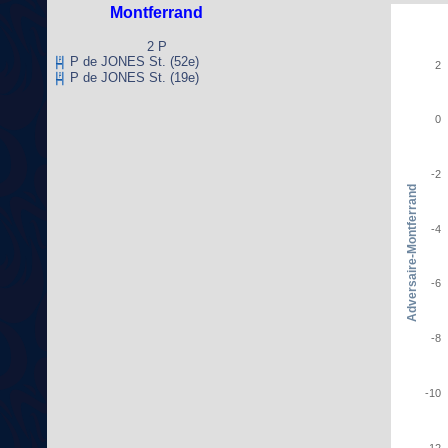
Montferrand
2 P
P de JONES St. (52e)
2
P de JONES St. (19e)
0
-2
Adversaire-Montferrand
-4
-6
-8
-10
-12