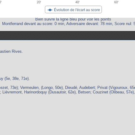
0'
20'
40'
60'
Évolution de l'écart au score
Bien suivre la ligne bleu pour voir les points
Montferrand devant au score: 0 min, Adversaire devant: 78 min, Score nul: 
astien Rives.
uy (5e, 38e, 71e).
zet, 73e); Vermeulen, (Longo, 50e), Dieudé, Audebert; Privat (Vigouroux, 65
y; Lièvremont, Harinordoquy (Dusautoir, 62e), Betsen; Couzinet (Olibeau, 57e)