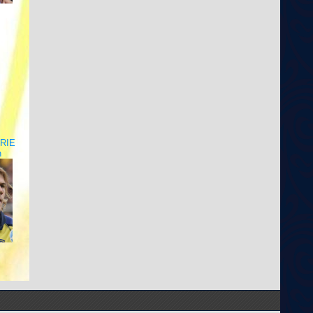
RIE
n