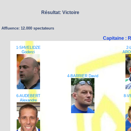
Résultat: Victoire
Affluence: 12.000 spectateurs
Capitaine :
1-SHVELIDZE
2-
Goderzi
ARO
4-BARRIER David
6-AUDEBERT
8-V
Alexandre