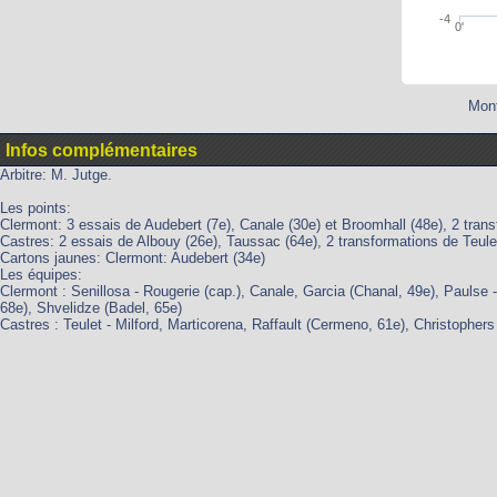
-4
0'
Mont
Infos complémentaires
Arbitre: M. Jutge.
Les points:
Clermont: 3 essais de Audebert (7e), Canale (30e) et Broomhall (48e), 2 tran
Castres: 2 essais de Albouy (26e), Taussac (64e), 2 transformations de Teulet
Cartons jaunes: Clermont: Audebert (34e)
Les équipes:
Clermont : Senillosa - Rougerie (cap.), Canale, Garcia (Chanal, 49e), Paulse 
68e), Shvelidze (Badel, 65e)
Castres : Teulet - Milford, Marticorena, Raffault (Cermeno, 61e), Christopher