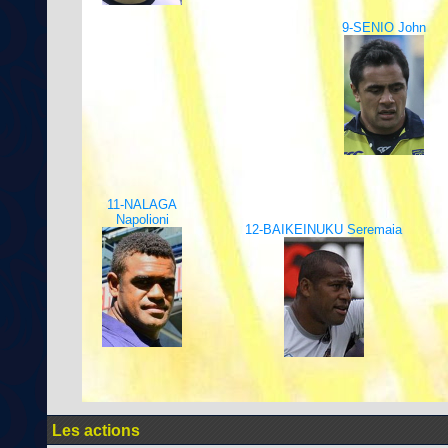
9-SENIO John
11-NALAGA
Napolioni
12-BAIKEINUKU Seremaia
Les actions