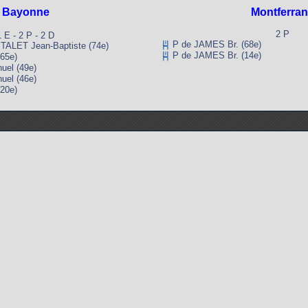
Bayonne
Montferra
2 P
1 E - 2 P - 2 D
P de JAMES Br. (68e)
LET Jean-Baptiste (74e)
P de JAMES Br. (14e)
65e)
el (49e)
el (46e)
20e)