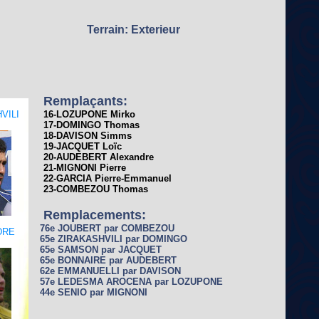
Terrain: Exterieur
Remplaçants:
VILI
16-LOZUPONE Mirko
17-DOMINGO Thomas
18-DAVISON Simms
19-JACQUET Loïc
20-AUDEBERT Alexandre
21-MIGNONI Pierre
22-GARCIA Pierre-Emmanuel
23-COMBEZOU Thomas
Remplacements:
76e JOUBERT par COMBEZOU
DRE
65e ZIRAKASHVILI par DOMINGO
65e SAMSON par JACQUET
65e BONNAIRE par AUDEBERT
62e EMMANUELLI par DAVISON
57e LEDESMA AROCENA par LOZUPONE
44e SENIO par MIGNONI