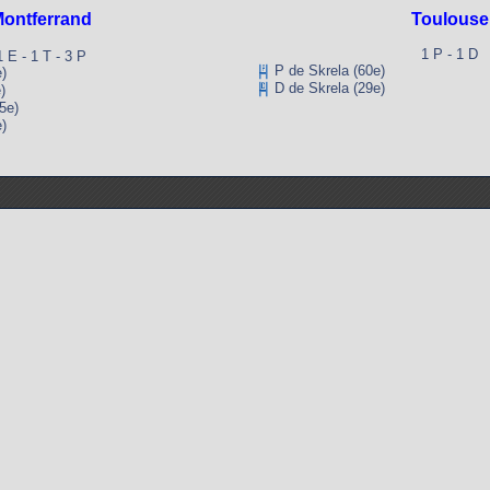
ontferrand
Toulouse
1 P - 1 D
1 E - 1 T - 3 P
P de Skrela (60e)
)
D de Skrela (29e)
)
5e)
)