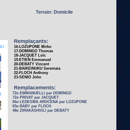
Terrain: Domicile
Remplaçants:
LI
16-LOZUPONE Mirko
17-DOMINGO Thomas
18-JACQUET Loïc
19-ETIEN Emmanuel
20-DEBATY Vincent
21-BAIKEINUKU Seremaia
22-FLOCH Anthony
23-SENIO John
Remplacements:
72e EMMANUELLI par DOMINGO
T
72e PRIVAT par JACQUET
66e LEDESMA AROCENA par LOZUPONE
65e BABY par FLOCH
48e ZIRAKASHVILI par DEBATY