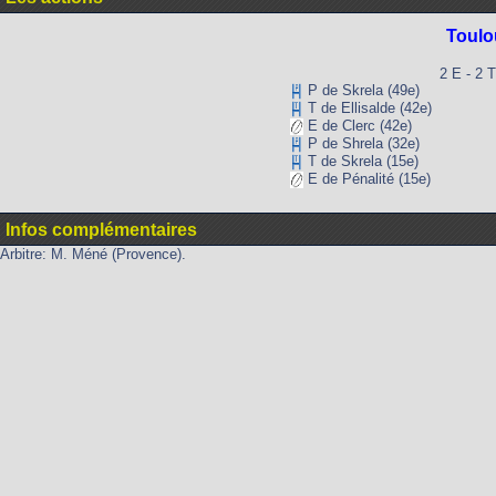
Toulo
2 E - 2 T
P de Skrela (49e)
T de Ellisalde (42e)
E de Clerc (42e)
P de Shrela (32e)
T de Skrela (15e)
E de Pénalité (15e)
Infos complémentaires
Arbitre: M. Méné (Provence).