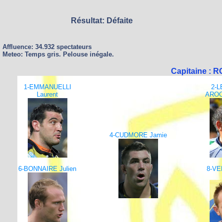
Résultat: Défaite
Affluence: 34.932 spectateurs
Meteo: Temps gris. Pelouse inégale.
Capitaine : 
1-EMMANUELLI
2-
Laurent
AROC
4-CUDMORE Jamie
6-BONNAIRE Julien
8-V