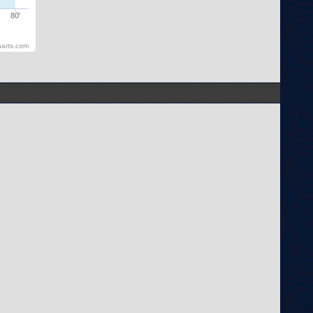
80'
harts.com