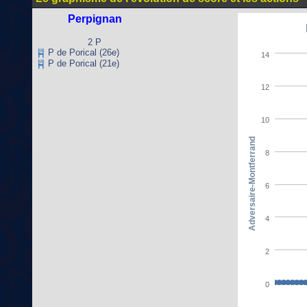
Perpignan
2 P
P de Porical (26e)
14
P de Porical (21e)
12
10
Adversaire-Montferrand
8
6
4
2
0