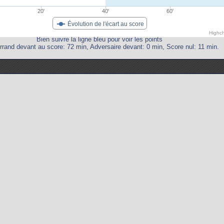
20'
40'
60'
Évolution de l'écart au score
Highc
Bien suivre la ligne bleu pour voir les points
rrand devant au score: 72 min, Adversaire devant: 0 min, Score nul: 11 min.