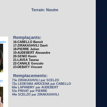
Terrain: Neutre
Remplaçants:
rtin
16-CABELLO Benoit
17-ZIRAKASHVILI Davit
18-PIERRE Julien
19-AUDEBERT Alexandre
20-SENIO Kevin
21-LAVEA Tasesa
22-CANALE Gonzalo
23-DEBATY Vincent
Remplacements:
73e ZIRAKASHVILI par SCELZO
RY
72e LEDESMA AROCENA par CABELLO
e
60e LAPANDRY par AUDEBERT
53e PRIVAT par PIERRE
44e SCELZO par ZIRAKASHVILI