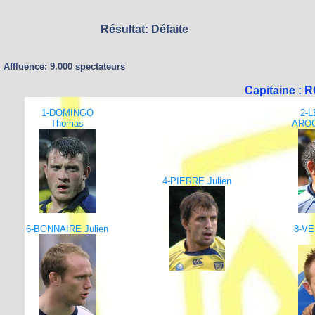
Résultat: Défaite
Affluence: 9.000 spectateurs
Capitaine : 
1-DOMINGO
2-
Thomas
AROC
4-PIERRE Julien
6-BONNAIRE Julien
8-V