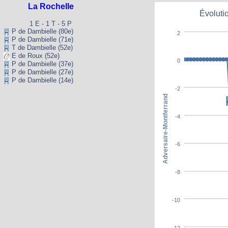
La Rochelle
Évoluti
1 E - 1 T - 5 P
P de Dambielle (80e)
2
P de Dambielle (71e)
T de Dambielle (52e)
E de Roux (52e)
0
P de Dambielle (37e)
P de Dambielle (27e)
P de Dambielle (14e)
-2
Adversaire-Montferrand
-4
-6
-8
-10
-12