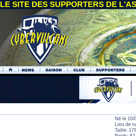
LE SITE DES SUPPORTERS DE L'
.
Né le 10/
Lieu de n
Taille: 17
Poids: 87