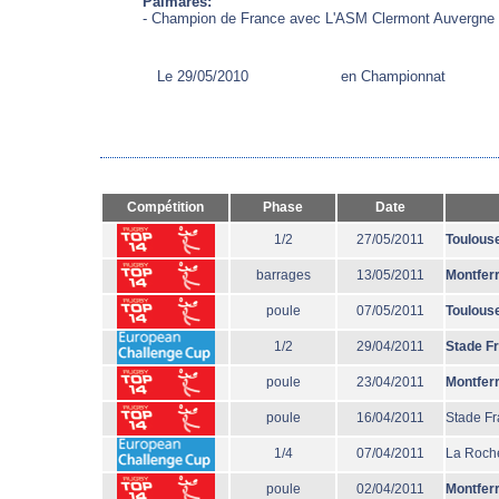
Palmarès:
- Champion de France avec L'ASM Clermont Auvergne 
Le 29/05/2010
en Championnat
Compétition
Phase
Date
1/2
27/05/2011
Toulous
barrages
13/05/2011
Montfer
poule
07/05/2011
Toulous
1/2
29/04/2011
Stade F
poule
23/04/2011
Montfer
poule
16/04/2011
Stade Fr
1/4
07/04/2011
La Roche
poule
02/04/2011
Montfer