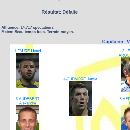
Résultat: Défaite
Affluence: 14.717 spectateurs
Meteo: Beau temps frais. Terrain moyen.
Capitaine :
1-FAURE Lionel
2-L
AROCE
4-CUDMORE Jamie
6-AUDEBERT
8-VE
Alexandre