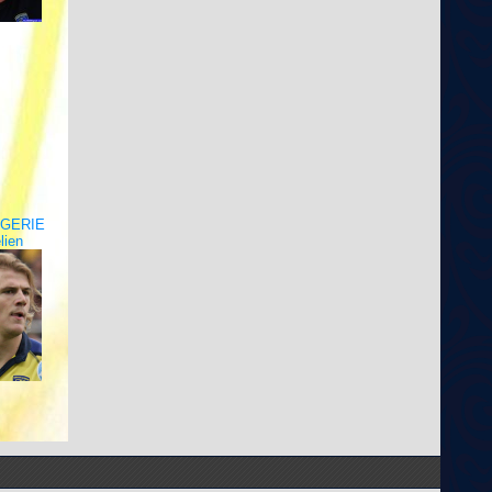
UGERIE
lien