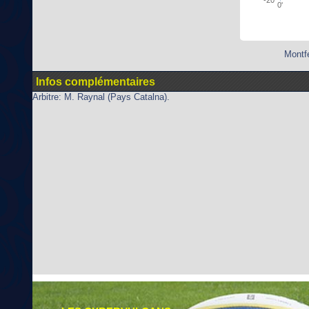
0'
Montfe
Infos complémentaires
Arbitre: M. Raynal (Pays Catalna).