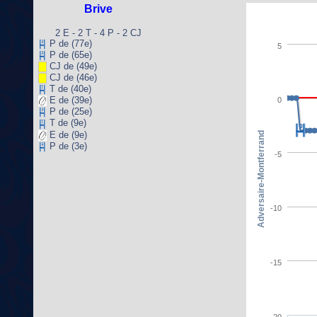
Brive
2 E - 2 T - 4 P - 2 CJ
P de (77e)
5
P de (65e)
CJ de (49e)
CJ de (46e)
T de (40e)
E de (39e)
0
P de (25e)
T de (9e)
E de (9e)
Adversaire-Montferrand
P de (3e)
-5
-10
-15
-20