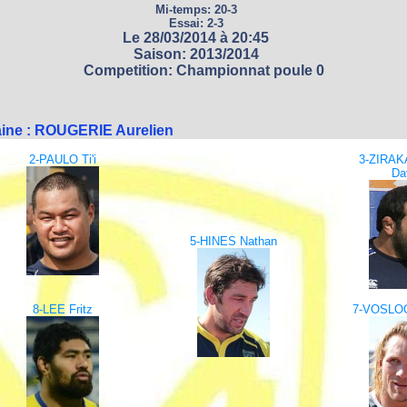
Mi-temps: 20-3
Essai: 2-3
Le 28/03/2014 à 20:45
Saison: 2013/2014
Competition: Championnat poule 0
aine : ROUGERIE Aurelien
2-PAULO Ti'i
3-ZIRAK
Da
5-HINES Nathan
8-LEE Fritz
7-VOSLOO