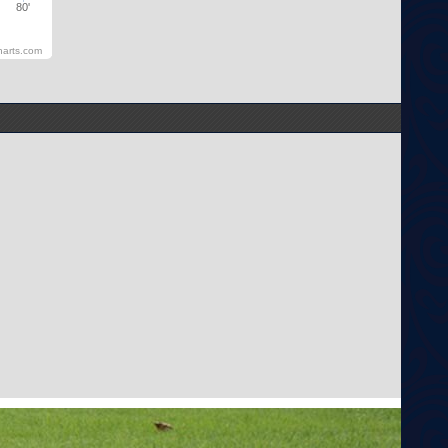
80'
harts.com