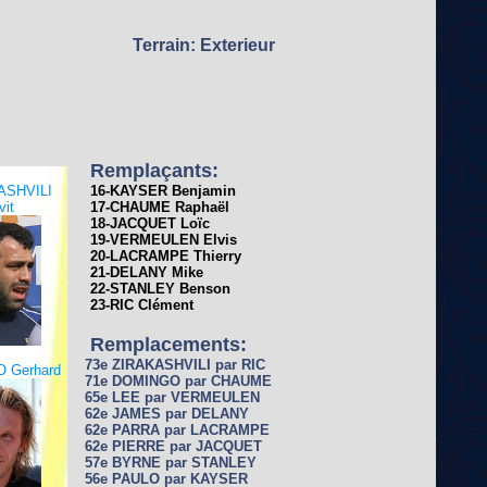
Terrain: Exterieur
Remplaçants:
ASHVILI
16-KAYSER Benjamin
vit
17-CHAUME Raphaël
18-JACQUET Loïc
19-VERMEULEN Elvis
20-LACRAMPE Thierry
21-DELANY Mike
22-STANLEY Benson
23-RIC Clément
Remplacements:
73e ZIRAKASHVILI par RIC
 Gerhard
71e DOMINGO par CHAUME
65e LEE par VERMEULEN
62e JAMES par DELANY
62e PARRA par LACRAMPE
62e PIERRE par JACQUET
57e BYRNE par STANLEY
56e PAULO par KAYSER