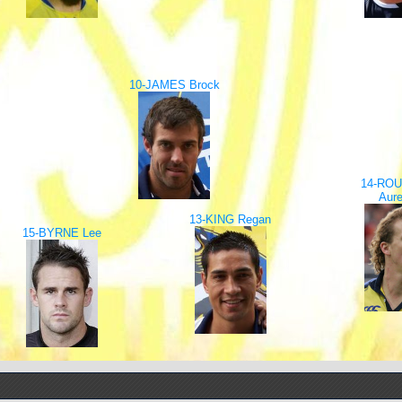
10-JAMES Brock
14-RO
Aure
13-KING Regan
15-BYRNE Lee