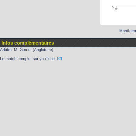
-5
0'
Montferra
Infos complémentaires
Arbitre: M. Garner (Angleterre).
Le match complet sur youTube:
ICI