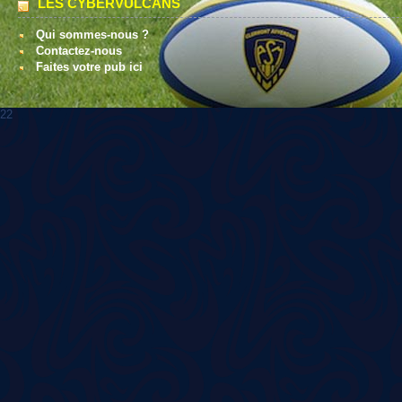
LES CYBERVULCANS
Qui sommes-nous ?
Contactez-nous
Faites votre pub ici
22